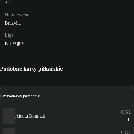
32
Narodowość
Brazylia
Liga
K League 1
Podobne karty piłkarskie
ŚP
Środkowy pomocnik
OGL
Aitana Bonmatí
91
OGL