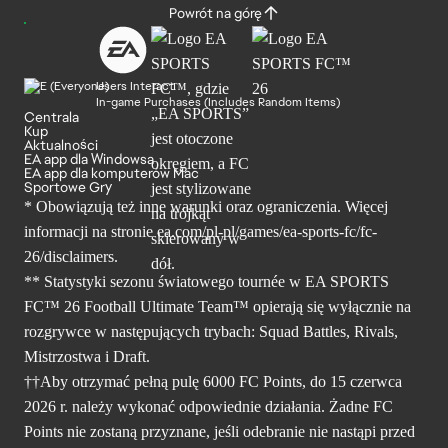
Powrót na górę
Users Interact
In-game Purchases (Includes Random Items)
Centrala
Kup
Aktualności
EA app dla Windowsa
EA app dla komputerów Mac
Sportowe Gry
* Obowiązują też inne warunki oraz ograniczenia. Więcej
informacji na stronie ea.com/pl-pl/games/ea-sports-fc/fc-
26/disclaimers.
** Statystyki sezonu światowego tournée w EA SPORTS
FC™ 26 Football Ultimate Team™ opierają się wyłącznie na
rozgrywce w następujących trybach: Squad Battles, Rivals,
Mistrzostwa i Draft.
††Aby otrzymać pełną pulę 6000 FC Points, do 15 czerwca
2026 r. należy wykonać odpowiednie działania. Żadne FC
Points nie zostaną przyznane, jeśli odebranie nie nastąpi przed