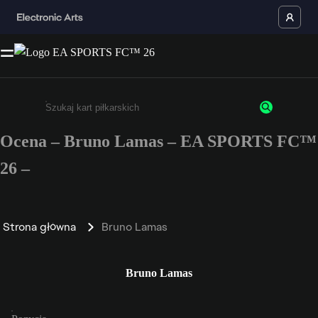
Ocena – Bruno Lamas – EA SPORTS FC™
Wpisz co najmniej 3 znaki lub cyfry.
26 –
Strona główna
Bruno Lamas
Bruno Lamas