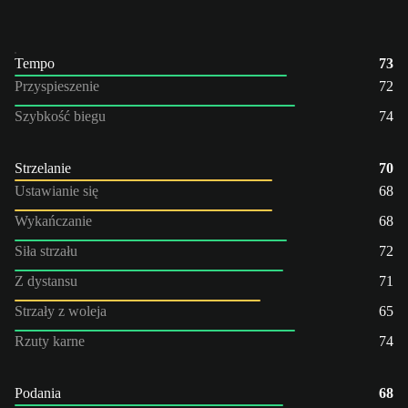
Tempo
73
Przyspieszenie
72
Szybkość biegu
74
Strzelanie
70
Ustawianie się
68
Wykańczanie
68
Siła strzału
72
Z dystansu
71
Strzały z woleja
65
Rzuty karne
74
Podania
68