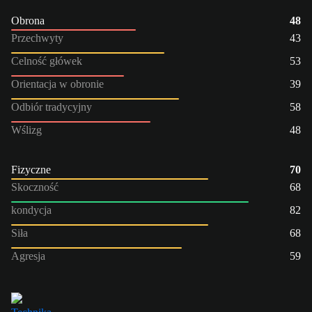
Obrona
48
Przechwyty
43
Celność główek
53
Orientacja w obronie
39
Odbiór tradycyjny
58
Wślizg
48
Fizyczne
70
Skoczność
68
kondycja
82
Siła
68
Agresja
59