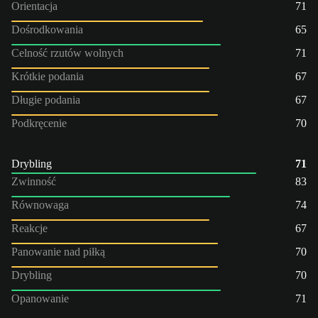
Orientacja
71
Dośrodkowania
65
Celność rzutów wolnych
71
Krótkie podania
67
Długie podania
67
Podkręcenie
70
Drybling
71
Zwinność
83
Równowaga
74
Reakcje
67
Panowanie nad piłką
70
Drybling
70
Opanowanie
71