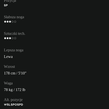
Pozycja
ŚP
Słabsza noga
Sztuczki tech.
Lepsza noga
Lewa
Wzrost
178 cm / 5'10"
Waga
78 kg / 172 lb
Alt. pozycje
WŚL
ŚPO
ŚPD