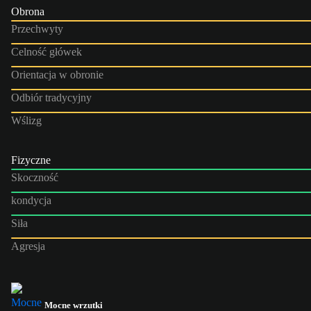
Obrona
Przechwyty
Celność główek
Orientacja w obronie
Odbiór tradycyjny
Wślizg
Fizyczne
Skoczność
kondycja
Siła
Agresja
Mocne wrzutki