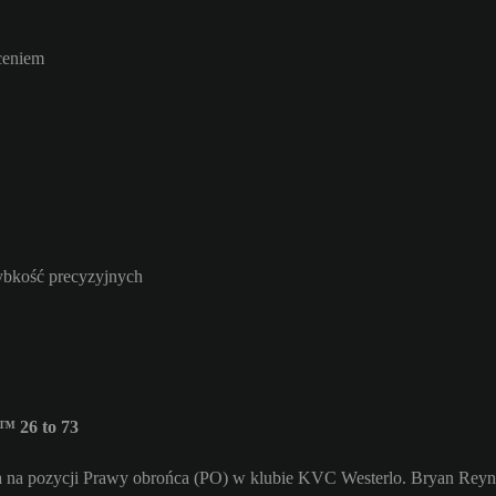
ceniem
zybkość precyzyjnych
™ 26 to 73
a na pozycji Prawy obrońca (PO) w klubie KVC Westerlo. Bryan Reyno