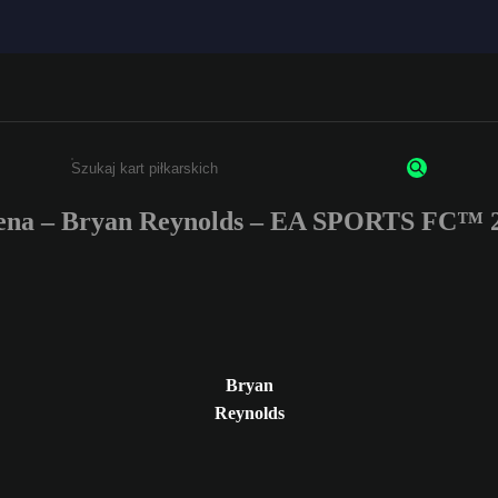
ena – Bryan Reynolds – EA SPORTS FC™ 2
Wpisz co najmniej 3 znaki lub cyfry.
Bryan
Reynolds