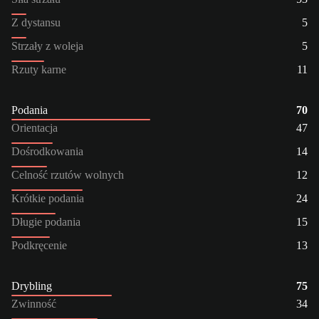
Z dystansu
5
Strzały z woleja
5
Rzuty karne
11
Podania
70
Orientacja
47
Dośrodkowania
14
Celność rzutów wolnych
12
Krótkie podania
24
Długie podania
15
Podkręcenie
13
Drybling
75
Zwinność
34