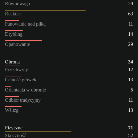
Równowaga
29
Reakcje
63
Panowanie nad piłką
11
Drybling
14
Opanowanie
29
Obrona
34
Przechwyty
12
Celność główek
13
Orientacja w obronie
5
Odbiór tradycyjny
11
Wślizg
13
Fizyczne
71
Skoczność
52