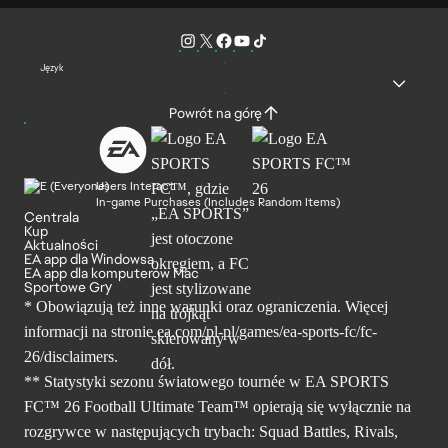
Język
Powrót na górę
Users Interact
In-game Purchases (Includes Random Items)
Centrala
Kup
Aktualności
EA app dla Windowsa
EA app dla komputerów Mac
Sportowe Gry
* Obowiązują też inne warunki oraz ograniczenia. Więcej
informacji na stronie ea.com/pl-pl/games/ea-sports-fc/fc-
26/disclaimers.
** Statystyki sezonu światowego tournée w EA SPORTS
FC™ 26 Football Ultimate Team™ opierają się wyłącznie na
rozgrywce w następujących trybach: Squad Battles, Rivals,