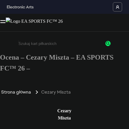
Ocena – Cezary Miszta – EA SPORTS
Wpisz co najmniej 3 znaki lub cyfry.
FC™ 26 –
Strona główna
Cezary Miszta
Cezary
Miszta