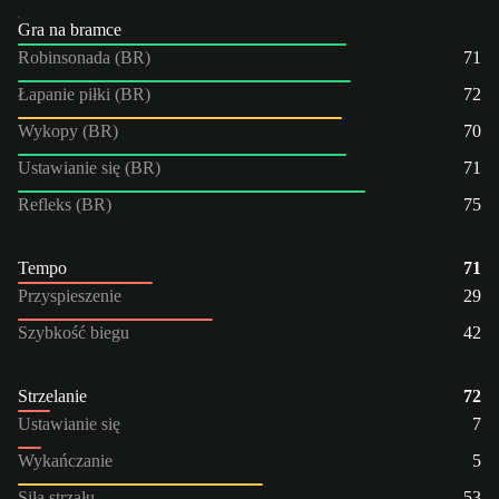
Gra na bramce
Robinsonada (BR)
71
Łapanie piłki (BR)
72
Wykopy (BR)
70
Ustawianie się (BR)
71
Refleks (BR)
75
Tempo
71
Przyspieszenie
29
Szybkość biegu
42
Strzelanie
72
Ustawianie się
7
Wykańczanie
5
Siła strzału
53