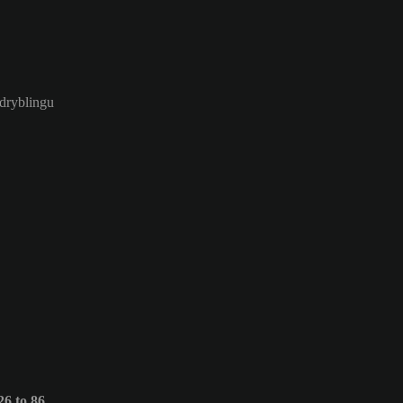
 dryblingu
6 to 86