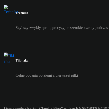
Technika
Szybszy zwykły sprint, precyzyjne szerokie zwroty podczas
Tiki-taka
Celne podania po ziemi z pierwszej piłki
Ocena ogólna karty „Claudia Pina” w grze EA SPORTS FC™ 2