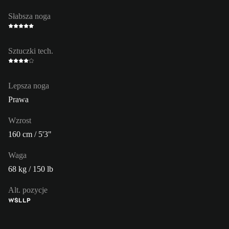
Słabsza noga
Sztuczki tech.
Lepsza noga
Prawa
Wzrost
160 cm / 5'3"
Waga
68 kg / 150 lb
Alt. pozycje
WŚL
LP