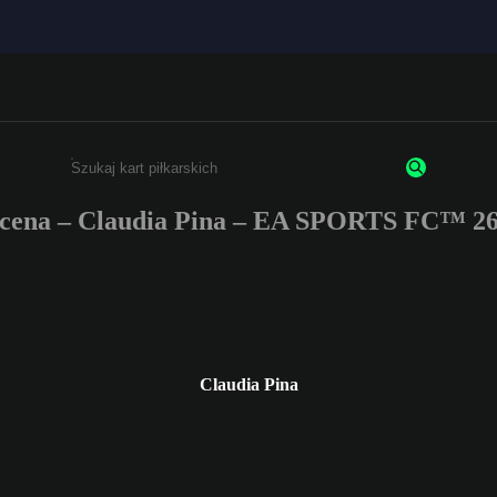
cena – Claudia Pina – EA SPORTS FC™ 26
Wpisz co najmniej 3 znaki lub cyfry.
Claudia Pina