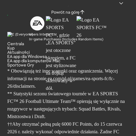
Powrót na górę
Users Interact
In-game Purchases (Includes Random Items)
Centrala
Kup
Aktualności
EA app dla Windowsa
EA app dla komputerów Mac
Sportowe Gry
* Obowiązują też inne warunki oraz ograniczenia. Więcej
informacji na stronie ea.com/pl-pl/games/ea-sports-fc/fc-
26/disclaimers.
** Statystyki sezonu światowego tournée w EA SPORTS
FC™ 26 Football Ultimate Team™ opierają się wyłącznie na
rozgrywce w następujących trybach: Squad Battles, Rivals,
Mistrzostwa i Draft.
††Aby otrzymać pełną pulę 6000 FC Points, do 15 czerwca
2026 r. należy wykonać odpowiednie działania. Żadne FC