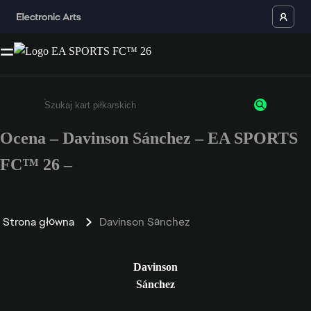
Ocena – Davinson Sánchez – EA SPORTS
Wpisz co najmniej 3 znaki lub cyfry.
FC™ 26 –
Strona główna
Davinson Sánchez
Davinson
Sánchez