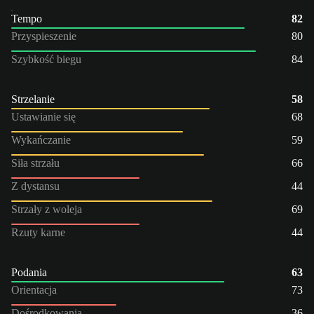
Tempo
82
Przyspieszenie
80
Szybkość biegu
84
Strzelanie
58
Ustawianie się
68
Wykańczanie
59
Siła strzału
66
Z dystansu
44
Strzały z woleja
69
Rzuty karne
44
Podania
63
Orientacja
73
Dośrodkowania
36