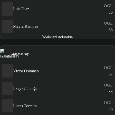
OGL
Luis Díaz
85
OGL
Mayra Ramírez
83
Wyświetl: Kolumbia
Galatasaray
OGL
Victor Osimhen
87
OGL
İlkay Gündoğan
83
OGL
Lucas Torreira
83