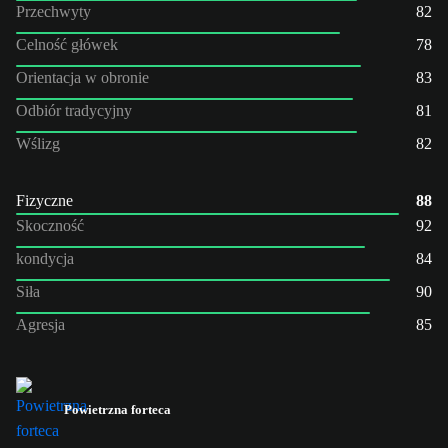
Przechwyty
82
Celność główek
78
Orientacja w obronie
83
Odbiór tradycyjny
81
Wślizg
82
Fizyczne
88
Skoczność
92
kondycja
84
Siła
90
Agresja
85
Powietrzna forteca