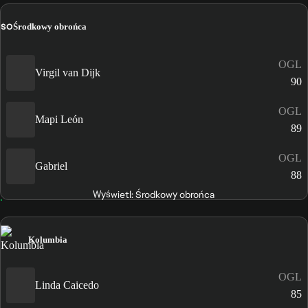
ŚO
Środkowy obrońca
OGL
Virgil van Dijk
90
OGL
Mapi León
89
OGL
Gabriel
88
Wyświetl: Środkowy obrońca
Kolumbia
OGL
Linda Caicedo
85