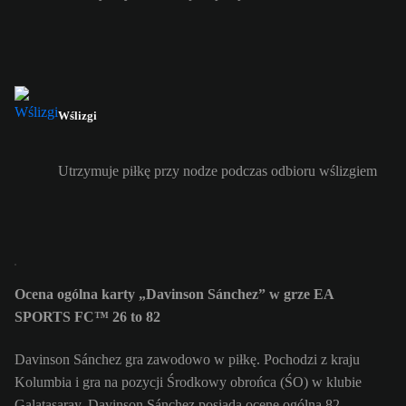
Wślizgi
Utrzymuje piłkę przy nodze podczas odbioru wślizgiem
Ocena ogólna karty „Davinson Sánchez” w grze EA
SPORTS FC™ 26 to 82
Davinson Sánchez gra zawodowo w piłkę. Pochodzi z kraju
Kolumbia i gra na pozycji Środkowy obrońca (ŚO) w klubie
Galatasaray. Davinson Sánchez posiada ocenę ogólną 82.