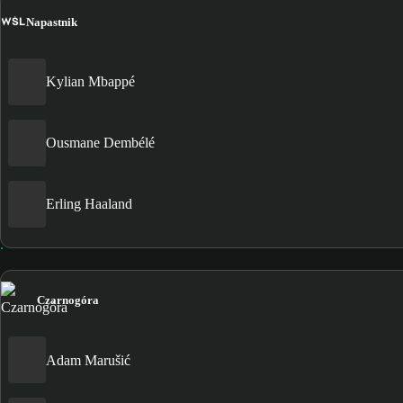
WŚL
Napastnik
Kylian Mbappé
Ousmane Dembélé
Erling Haaland
Czarnogóra
Adam Marušić