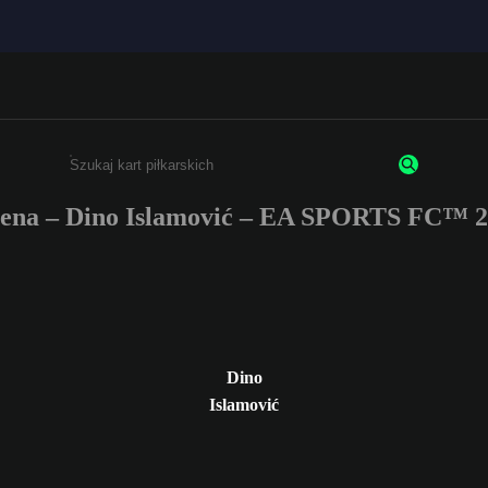
ena – Dino Islamović – EA SPORTS FC™ 2
Wpisz co najmniej 3 znaki lub cyfry.
Dino
Islamović