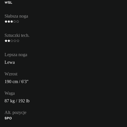
WŚL
Słabsza noga
Sztuczki tech.
Lepsza noga
Lewa
Wzrost
190 cm / 6'3"
Waga
87 kg / 192 lb
Alt. pozycje
ŚPO