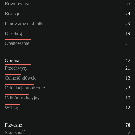
Równowaga
55
Reakcje
74
Panowanie nad piłką
29
Drybling
19
Opanowanie
21
Obrona
47
Przechwyty
21
Celność główek
13
Orientacja w obronie
23
Odbiór tradycyjny
19
Wślizg
12
Fizyczne
76
Skoczność
57