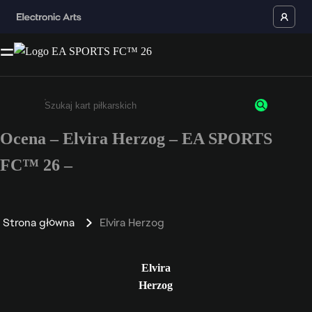
Ocena – Elvira Herzog – EA SPORTS
Wpisz co najmniej 3 znaki lub cyfry.
FC™ 26 –
Strona główna
Elvira Herzog
Elvira
Herzog