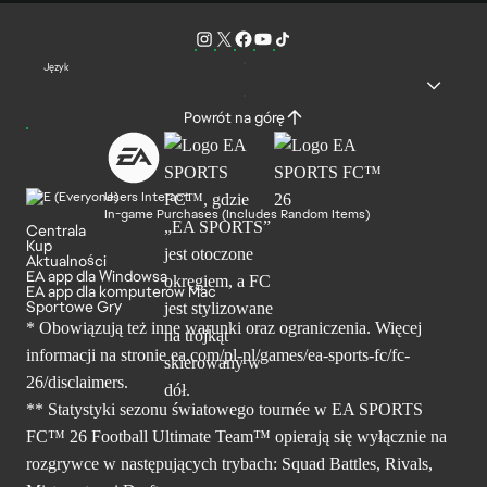
Język
Powrót na górę
Users Interact
In-game Purchases (Includes Random Items)
Centrala
Kup
Aktualności
EA app dla Windowsa
EA app dla komputerów Mac
Sportowe Gry
* Obowiązują też inne warunki oraz ograniczenia. Więcej
informacji na stronie ea.com/pl-pl/games/ea-sports-fc/fc-
26/disclaimers.
** Statystyki sezonu światowego tournée w EA SPORTS
FC™ 26 Football Ultimate Team™ opierają się wyłącznie na
rozgrywce w następujących trybach: Squad Battles, Rivals,