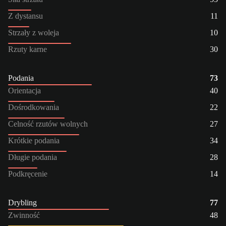
Z dystansu
11
Strzały z woleja
10
Rzuty karne
30
Podania
73
Orientacja
40
Dośrodkowania
22
Celność rzutów wolnych
27
Krótkie podania
34
Długie podania
28
Podkręcenie
14
Drybling
77
Zwinność
48