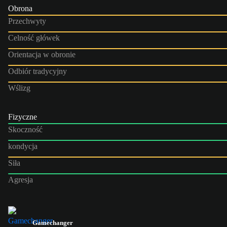
Obrona
Przechwyty
Celność główek
Orientacja w obronie
Odbiór tradycyjny
Wślizg
Fizyczne
Skoczność
kondycja
Siła
Agresja
Gamechanger