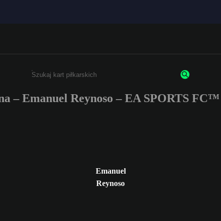
na – Emanuel Reynoso – EA SPORTS FC™ 
Wpisz co najmniej 3 znaki lub cyfry.
Emanuel
Reynoso