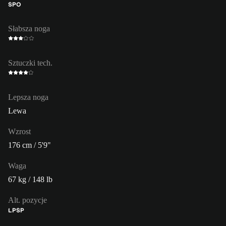
ŚPO
Słabsza noga
Sztuczki tech.
Lepsza noga
Lewa
Wzrost
176 cm / 5'9"
Waga
67 kg / 148 lb
Alt. pozycje
LP
ŚP