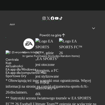
Język
Powrót na górę
Users Interact
In-game Purchases (Includes Random Items)
Centrala
Kup
Aktualności
EA app dla Windowsa
EA app dla komputerów Mac
Sportowe Gry
* Obowiązują też inne warunki oraz ograniczenia. Więcej
informacji na stronie ea.com/pl-pl/games/ea-sports-fc/fc-
26/disclaimers.
** Statystyki sezonu światowego tournée w EA SPORTS
FC™ 26 Football Ultimate Team™ opierają się wyłącznie na