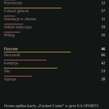
Przechwyty
12
Celność główek
57
Orientacja w obronie
11
Odbiór tradycyjny
19
Wślizg
16
Fizyczne
46
Skoczność
66
kondycja
42
Siła
53
Agresja
28
Ocena ogólna karty „Facinet Conte” w grze EA SPORTS