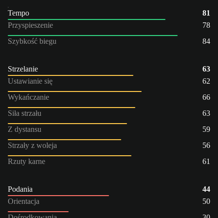
Tempo
81
Przyspieszenie
78
Szybkość biegu
84
Strzelanie
63
Ustawianie się
62
Wykańczanie
66
Siła strzału
63
Z dystansu
59
Strzały z woleja
56
Rzuty karne
61
Podania
44
Orientacja
50
Dośrodkowania
30