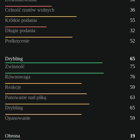
Celność rzutów wolnych
36
Krótkie podania
55
Długie podania
32
Podkręcenie
52
Drybling
65
Zwinność
75
Równowaga
76
Reakcje
59
Panowanie nad piłką
63
Drybling
65
Opanowanie
59
Obrona
19