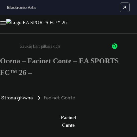
Ocena – Facinet Conte – EA SPORTS
Wpisz co najmniej 3 znaki lub cyfry.
FC™ 26 –
Strona główna
Facinet Conte
Facinet
Conte