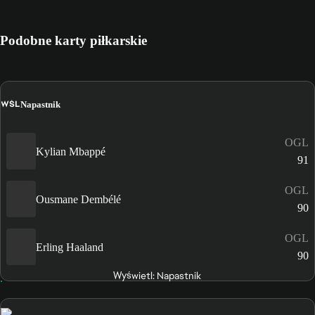
Podobne karty piłkarskie
WŚL
Napastnik
OGL
Kylian Mbappé
91
OGL
Ousmane Dembélé
90
OGL
Erling Haaland
90
Wyświetl: Napastnik