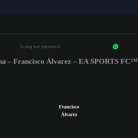
na – Francisco Álvarez – EA SPORTS FC™ 
Wpisz co najmniej 3 znaki lub cyfry.
Francisco
Álvarez