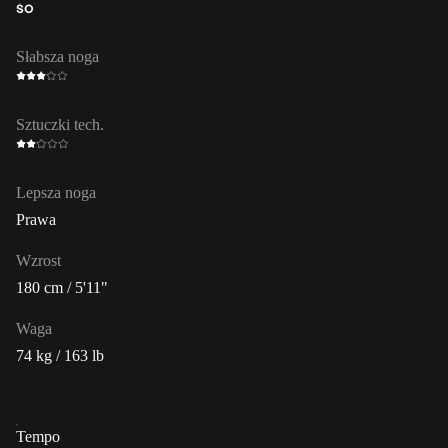
ŚO
Słabsza noga
Sztuczki tech.
Lepsza noga
Prawa
Wzrost
180 cm / 5'11"
Waga
74 kg / 163 lb
Tempo