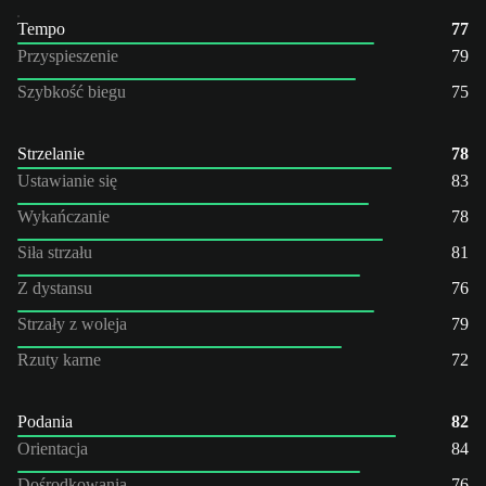
Tempo
77
Przyspieszenie
79
Szybkość biegu
75
Strzelanie
78
Ustawianie się
83
Wykańczanie
78
Siła strzału
81
Z dystansu
76
Strzały z woleja
79
Rzuty karne
72
Podania
82
Orientacja
84
Dośrodkowania
76