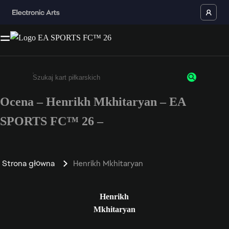
Ocena – Henrikh Mkhitaryan – EA
Wpisz co najmniej 3 znaki lub cyfry.
SPORTS FC™ 26 –
Strona główna
Henrikh Mkhitaryan
Henrikh
Mkhitaryan