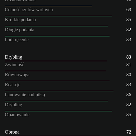
Celność rzutów wolnych
69
Krótkie podania
85
Długie podania
82
Podkręcenie
83
Drybling
83
Zwinność
81
Równowaga
80
Reakcje
83
Panowanie nad piłką
86
Drybling
82
Opanowanie
85
Obrona
72