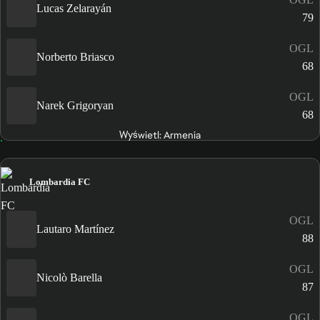
Lucas Zelarayán
79
OGL
Norberto Briasco
68
OGL
Narek Grigoryan
68
Wyświetl: Armenia
Lombardia FC
OGL
Lautaro Martínez
88
OGL
Nicolò Barella
87
OGL