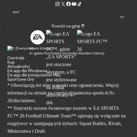
Język
Powrót na górę
Users Interact
In-game Purchases (Includes Random Items)
Centrala
Kup
Aktualności
EA app dla Windowsa
EA app dla komputerów Mac
Sportowe Gry
* Obowiązują też inne warunki oraz ograniczenia. Więcej
informacji na stronie ea.com/pl-pl/games/ea-sports-fc/fc-
26/disclaimers.
** Statystyki sezonu światowego tournée w EA SPORTS
FC™ 26 Football Ultimate Team™ opierają się wyłącznie na
rozgrywce w następujących trybach: Squad Battles, Rivals,
Mistrzostwa i Draft.