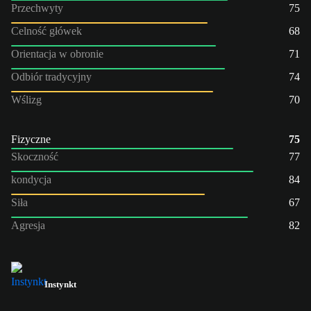
Przechwyty
75
Celność główek
68
Orientacja w obronie
71
Odbiór tradycyjny
74
Wślizg
70
Fizyczne
75
Skoczność
77
kondycja
84
Siła
67
Agresja
82
Instynkt