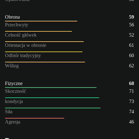
Obrona
59
Przechwyty
56
Celność główek
52
Orientacja w obronie
61
Odbiór tradycyjny
60
Wślizg
62
Fizyczne
68
Skoczność
71
kondycja
73
Siła
74
Agresja
46