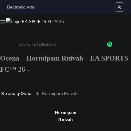
Ocena – Hormipam Ruivah – EA SPORTS
Wpisz co najmniej 3 znaki lub cyfry.
FC™ 26 –
Strona główna
Hormipam Ruivah
Hormipam
Ruivah