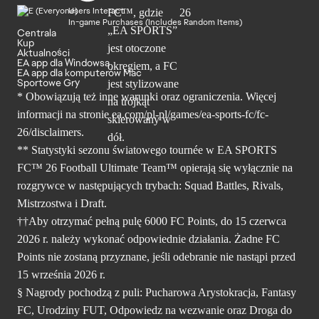
Users Interact
In-game Purchases (Includes Random Items)
Centrala
Kup
Aktualności
EA app dla Windowsa
EA app dla komputerów Mac
Sportowe Gry
* Obowiązują też inne warunki oraz ograniczenia. Więcej
informacji na stronie ea.com/pl-pl/games/ea-sports-fc/fc-
26/disclaimers.
** Statystyki sezonu światowego tournée w EA SPORTS
FC™ 26 Football Ultimate Team™ opierają się wyłącznie na
rozgrywce w następujących trybach: Squad Battles, Rivals,
Mistrzostwa i Draft.
††Aby otrzymać pełną pulę 6000 FC Points, do 15 czerwca
2026 r. należy wykonać odpowiednie działania. Żadne FC
Points nie zostaną przyznane, jeśli odebranie nie nastąpi przed
15 września 2026 r.
§ Nagrody pochodzą z puli: Pucharowa Arystokracja, Fantasy
FC, Urodziny FUT, Odpowiedz na wezwanie oraz Droga do