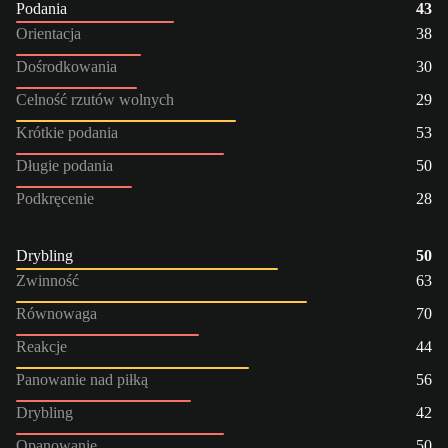
Podania
43
Orientacja
38
Dośrodkowania
30
Celność rzutów wolnych
29
Krótkie podania
53
Długie podania
50
Podkręcenie
28
Drybling
50
Zwinność
63
Równowaga
70
Reakcje
44
Panowanie nad piłką
56
Drybling
42
Opanowanie
50