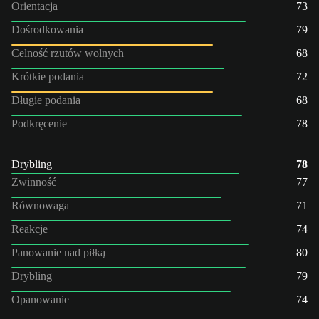
Orientacja
73
Dośrodkowania
79
Celność rzutów wolnych
68
Krótkie podania
72
Długie podania
68
Podkręcenie
78
Drybling
78
Zwinność
77
Równowaga
71
Reakcje
74
Panowanie nad piłką
80
Drybling
79
Opanowanie
74