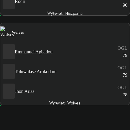
Rodri
90
Wyświetl: Hiszpania
Wolves
OGL
Emmanuel Agbadou
79
OGL
Toluwalase Arokodare
79
OGL
Jhon Arias
78
Wyświetl: Wolves