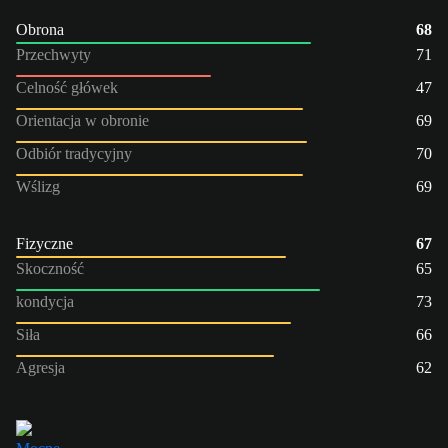
Obrona
68
Przechwyty
71
Celność główek
47
Orientacja w obronie
69
Odbiór tradycyjny
70
Wślizg
69
Fizyczne
67
Skoczność
65
kondycja
73
Siła
66
Agresja
62