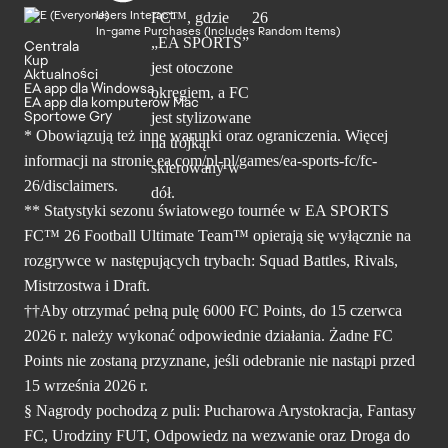
Users Interact
In-game Purchases (Includes Random Items)
Centrala
Kup
Aktualności
EA app dla Windowsa
EA app dla komputerów Mac
Sportowe Gry
* Obowiązują też inne warunki oraz ograniczenia. Więcej
informacji na stronie ea.com/pl-pl/games/ea-sports-fc/fc-
26/disclaimers.
** Statystyki sezonu światowego tournée w EA SPORTS
FC™ 26 Football Ultimate Team™ opierają się wyłącznie na
rozgrywce w następujących trybach: Squad Battles, Rivals,
Mistrzostwa i Draft.
††Aby otrzymać pełną pulę 6000 FC Points, do 15 czerwca
2026 r. należy wykonać odpowiednie działania. Żadne FC
Points nie zostaną przyznane, jeśli odebranie nie nastąpi przed
15 września 2026 r.
§ Nagrody pochodzą z puli: Pucharowa Arystokracja, Fantasy
FC, Urodziny FUT, Odpowiedz na wezwanie oraz Droga do