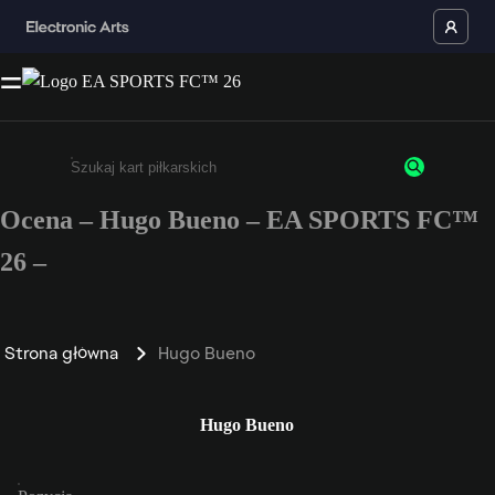
Ocena – Hugo Bueno – EA SPORTS FC™
Wpisz co najmniej 3 znaki lub cyfry.
26 –
Strona główna
Hugo Bueno
Hugo Bueno