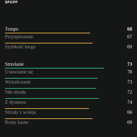
ŚPO
PP
Tempo
68
Przyspieszenie
67
Szybkość biegu
69
Strzelanie
73
Ustawianie się
78
Wykańczanie
73
Siła strzału
72
Z dystansu
74
Strzały z woleja
66
Rzuty karne
69