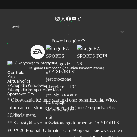
Język
Powrót na górę
Users Interact
In-game Purchases (Includes Random Items)
Centrala
Kup
Aktualności
EA app dla Windowsa
EA app dla komputerów Mac
Sportowe Gry
* Obowiązują też inne warunki oraz ograniczenia. Więcej
informacji na stronie ea.com/pl-pl/games/ea-sports-fc/fc-
26/disclaimers.
** Statystyki sezonu światowego tournée w EA SPORTS
FC™ 26 Football Ultimate Team™ opierają się wyłącznie na