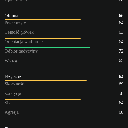
Obrona
66
Przechwyty
64
Celność główek
63
Orientacja w obronie
64
Odbiór tradycyjny
72
Wślizg
65
Fizyczne
64
Skoczność
69
kondycja
58
Siła
64
Agresja
68