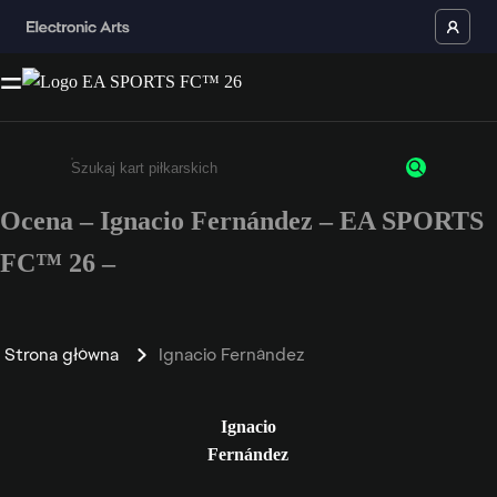
Ocena – Ignacio Fernández – EA SPORTS
Wpisz co najmniej 3 znaki lub cyfry.
FC™ 26 –
Strona główna
Ignacio Fernández
Ignacio
Fernández