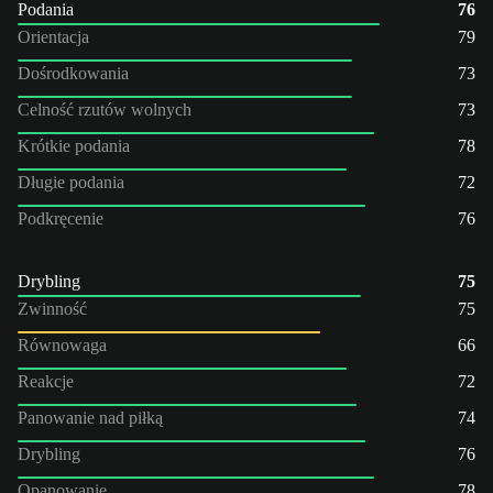
Podania
76
Orientacja
79
Dośrodkowania
73
Celność rzutów wolnych
73
Krótkie podania
78
Długie podania
72
Podkręcenie
76
Drybling
75
Zwinność
75
Równowaga
66
Reakcje
72
Panowanie nad piłką
74
Drybling
76
Opanowanie
78