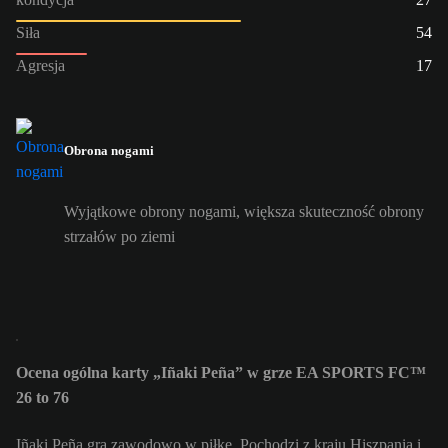
Siła
54
Agresja
17
Obrona nogami
Wyjątkowe obrony nogami, większa skuteczność obrony
strzałów po ziemi
Ocena ogólna karty „Iñaki Peña” w grze EA SPORTS FC™
26 to 76
Iñaki Peña gra zawodowo w piłkę. Pochodzi z kraju Hiszpania i