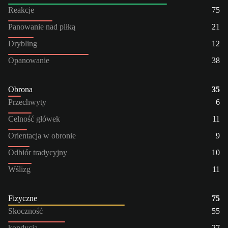
Reakcje
75
Panowanie nad piłką
21
Drybling
12
Opanowanie
38
Obrona
35
Przechwyty
6
Celność główek
11
Orientacja w obronie
9
Odbiór tradycyjny
10
Wślizg
11
Fizyczne
75
Skoczność
55
kondycja
27