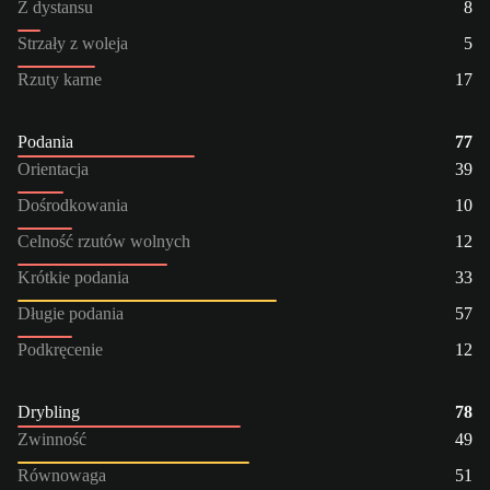
Z dystansu
8
Strzały z woleja
5
Rzuty karne
17
Podania
77
Orientacja
39
Dośrodkowania
10
Celność rzutów wolnych
12
Krótkie podania
33
Długie podania
57
Podkręcenie
12
Drybling
78
Zwinność
49
Równowaga
51