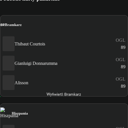
BR
Bramkarz
OGL
Thibaut Courtois
89
OGL
Gianluigi Donnarumma
89
OGL
Alisson
89
Wyświetl: Bramkarz
Hiszpania