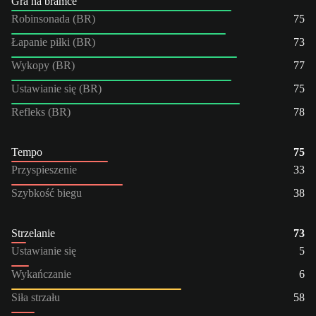
Gra na bramce
Robinsonada (BR)
75
Łapanie piłki (BR)
73
Wykopy (BR)
77
Ustawianie się (BR)
75
Refleks (BR)
78
Tempo
75
Przyspieszenie
33
Szybkość biegu
38
Strzelanie
73
Ustawianie się
5
Wykańczanie
6
Siła strzału
58