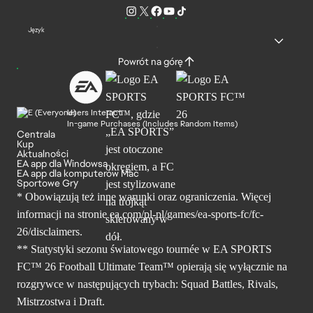
Język
Powrót na górę
Users Interact
In-game Purchases (Includes Random Items)
Centrala
Kup
Aktualności
EA app dla Windowsa
EA app dla komputerów Mac
Sportowe Gry
* Obowiązują też inne warunki oraz ograniczenia. Więcej
informacji na stronie ea.com/pl-pl/games/ea-sports-fc/fc-
26/disclaimers.
** Statystyki sezonu światowego tournée w EA SPORTS
FC™ 26 Football Ultimate Team™ opierają się wyłącznie na
rozgrywce w następujących trybach: Squad Battles, Rivals,
Mistrzostwa i Draft.