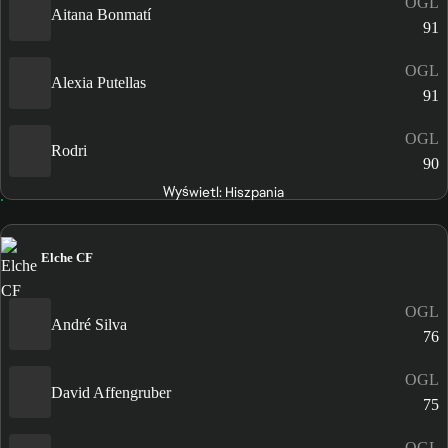
OGL
Aitana Bonmatí
91
OGL
Alexia Putellas
91
OGL
Rodri
90
Wyświetl: Hiszpania
Elche CF
OGL
André Silva
76
OGL
David Affengruber
75
OGL