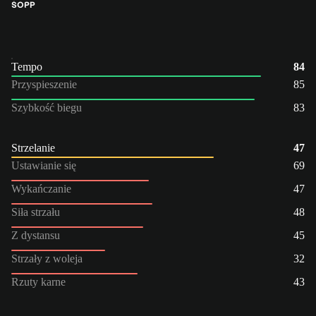
ŚO
PP
Tempo
84
Przyspieszenie
85
Szybkość biegu
83
Strzelanie
47
Ustawianie się
69
Wykańczanie
47
Siła strzału
48
Z dystansu
45
Strzały z woleja
32
Rzuty karne
43