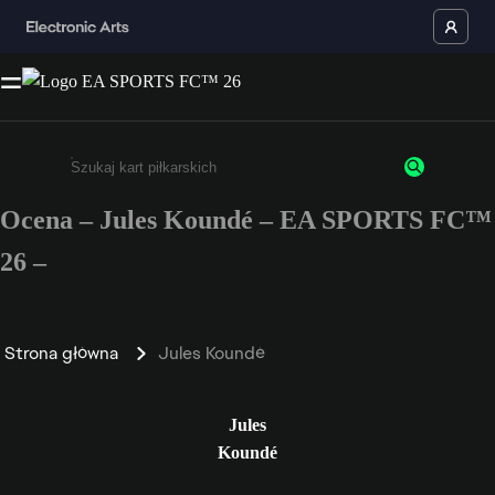
Ocena – Jules Koundé – EA SPORTS FC™
Wpisz co najmniej 3 znaki lub cyfry.
26 –
Strona główna
Jules Koundé
Jules
Koundé