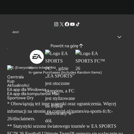
Język
Powrót na górę
Users Interact
In-game Purchases (Includes Random Items)
Centrala
Kup
Aktualności
EA app dla Windowsa
EA app dla komputerów Mac
Sportowe Gry
* Obowiązują też inne warunki oraz ograniczenia. Więcej
informacji na stronie ea.com/pl-pl/games/ea-sports-fc/fc-
26/disclaimers.
** Statystyki sezonu światowego tournée w EA SPORTS
FC™ 26 Football Ultimate Team™ opierają się wyłącznie na