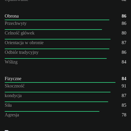
Obrona
86
Przechwyty
86
Celność główek
80
Orientacja w obronie
87
Odbiór tradycyjny
86
Wślizg
84
Fizyczne
84
Skoczność
91
kondycja
87
Siła
85
Agresja
78