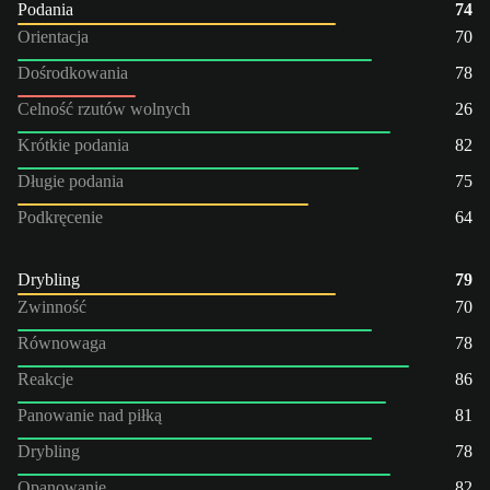
Podania
74
Orientacja
70
Dośrodkowania
78
Celność rzutów wolnych
26
Krótkie podania
82
Długie podania
75
Podkręcenie
64
Drybling
79
Zwinność
70
Równowaga
78
Reakcje
86
Panowanie nad piłką
81
Drybling
78
Opanowanie
82