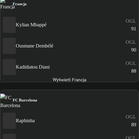
Francja
OGL
Kylian Mbappé
91
OGL
Ousmane Dembélé
90
OGL
Kadidiatou Diani
88
Wyświetl: Francja
FC Barcelona
OGL
Raphinha
89
OGL