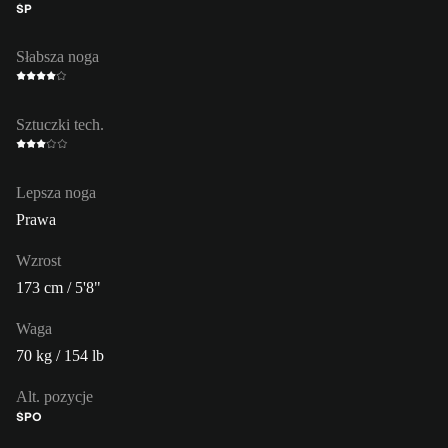
ŚP
Słabsza noga
Sztuczki tech.
Lepsza noga
Prawa
Wzrost
173 cm / 5'8"
Waga
70 kg / 154 lb
Alt. pozycje
ŚPO