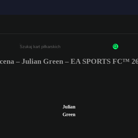
cena – Julian Green – EA SPORTS FC™ 26
Wpisz co najmniej 3 znaki lub cyfry.
Julian
Green