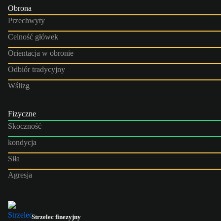
Obrona
Przechwyty
Celność główek
Orientacja w obronie
Odbiór tradycyjny
Wślizg
Fizyczne
Skoczność
kondycja
Siła
Agresja
Strzelec finezyjny