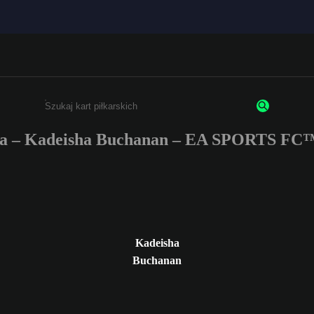
a – Kadeisha Buchanan – EA SPORTS FC™
Wpisz co najmniej 3 znaki lub cyfry.
Kadeisha
Buchanan