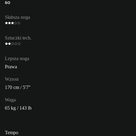
ŚO
Słabsza noga
Sztuczki tech.
Lepsza noga
Prawa
Wzrost
170 cm / 5'7"
Waga
65 kg / 143 lb
Tempo