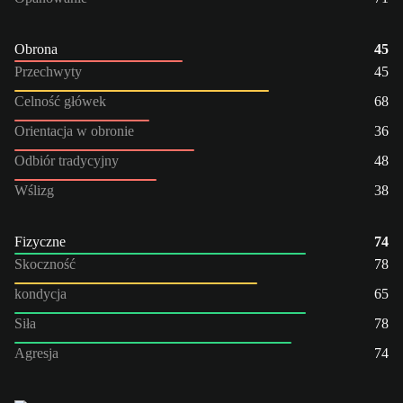
Obrona
45
Przechwyty
45
Celność główek
68
Orientacja w obronie
36
Odbiór tradycyjny
48
Wślizg
38
Fizyczne
74
Skoczność
78
kondycja
65
Siła
78
Agresja
74