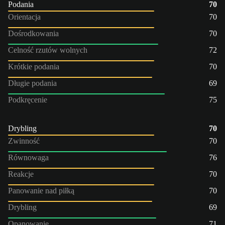
Podania
70
Orientacja
70
Dośrodkowania
70
Celność rzutów wolnych
72
Krótkie podania
70
Długie podania
69
Podkręcenie
75
Drybling
70
Zwinność
70
Równowaga
76
Reakcje
70
Panowanie nad piłką
70
Drybling
69
Opanowanie
71