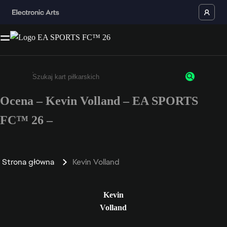
Ocena – Kevin Volland – EA SPORTS
Wpisz co najmniej 3 znaki lub cyfry.
FC™ 26 –
Strona główna
Kevin Volland
Kevin
Volland