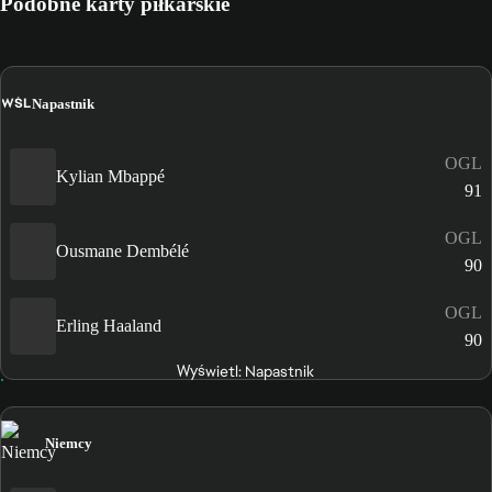
Podobne karty piłkarskie
WŚL
Napastnik
OGL
Kylian Mbappé
91
OGL
Ousmane Dembélé
90
OGL
Erling Haaland
90
Wyświetl: Napastnik
Niemcy