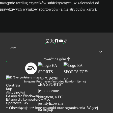
następnie według czynników subiektywnych, w zależności od
prawdziwych wyników sportowców (a nie atrybutów karty).
Język
Powrót na górę
Users Interact
In-game Purchases (Includes Random Items)
Centrala
Kup
Aktualności
EA app dla Windowsa
EA app dla komputerów Mac
Sportowe Gry
* Obowiązują też inne warunki oraz ograniczenia. Więcej