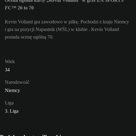
Ocena ogólna karty „Kevin Volland” w grze EA SPORTS
FC™ 26 to 70
Kevin Volland gra zawodowo w piłkę. Pochodzi z kraju Niemcy
i gra na pozycji Napastnik (WŚL) w klubie . Kevin Volland
posiada ocenę ogólną 70.
Wiek
34
Narodowość
Niemcy
Liga
3. Liga