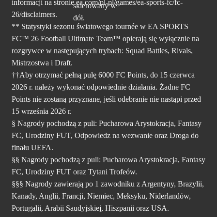
informacji na stronie ea.com/pl-pl/games/ea-sports-fc/fc-
26/disclaimers.
** Statystyki sezonu światowego tournée w EA SPORTS
FC™ 26 Football Ultimate Team™ opierają się wyłącznie na
rozgrywce w następujących trybach: Squad Battles, Rivals,
Mistrzostwa i Draft.
††Aby otrzymać pełną pulę 6000 FC Points, do 15 czerwca
2026 r. należy wykonać odpowiednie działania. Żadne FC
Points nie zostaną przyznane, jeśli odebranie nie nastąpi przed
15 września 2026 r.
§ Nagrody pochodzą z puli: Pucharowa Arystokracja, Fantasy
FC, Urodziny FUT, Odpowiedz na wezwanie oraz Droga do
finału UEFA.
§§ Nagrody pochodzą z puli: Pucharowa Arystokracja, Fantasy
FC, Urodziny FUT oraz Tytani Trofeów.
§§§ Nagrody zawierają po 1 zawodniku z Argentyny, Brazylii,
Kanady, Anglii, Francji, Niemiec, Meksyku, Niderlandów,
Portugalii, Arabii Saudyjskiej, Hiszpanii oraz USA.