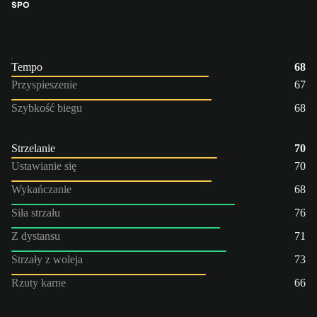
ŚPO
Tempo
68
Przyspieszenie
67
Szybkość biegu
68
Strzelanie
70
Ustawianie się
70
Wykańczanie
68
Siła strzału
76
Z dystansu
71
Strzały z woleja
73
Rzuty karne
66