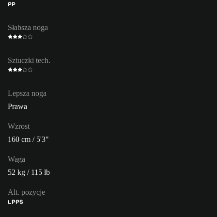
PP
Słabsza noga
Sztuczki tech.
Lepsza noga
Prawa
Wzrost
160 cm / 5'3"
Waga
52 kg / 115 lb
Alt. pozycje
LP
PS