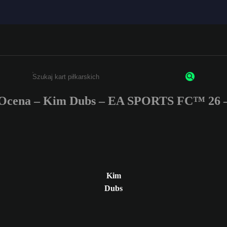
Ocena – Kim Dubs – EA SPORTS FC™ 26 
Wpisz co najmniej 3 znaki lub cyfry.
Kim
Dubs