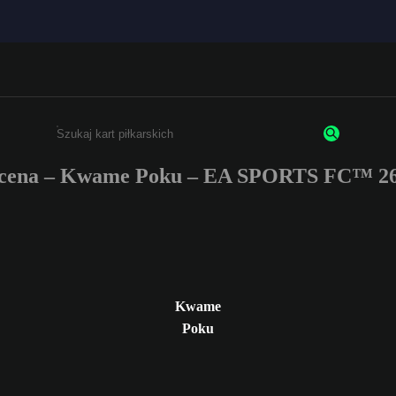
cena – Kwame Poku – EA SPORTS FC™ 26
Wpisz co najmniej 3 znaki lub cyfry.
Kwame
Poku