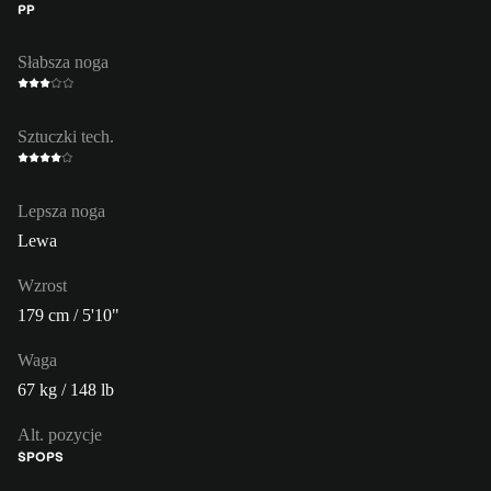
PP
Słabsza noga
Sztuczki tech.
Lepsza noga
Lewa
Wzrost
179 cm / 5'10"
Waga
67 kg / 148 lb
Alt. pozycje
ŚPO
PS