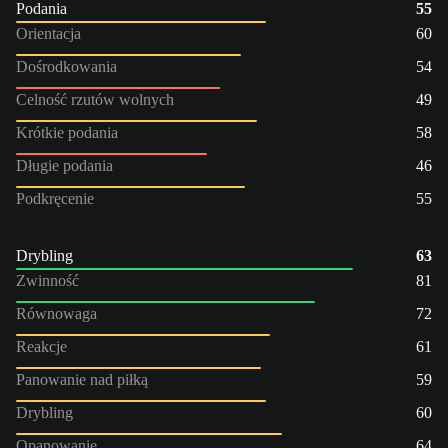
Podania
55
Orientacja
60
Dośrodkowania
54
Celność rzutów wolnych
49
Krótkie podania
58
Długie podania
46
Podkręcenie
55
Drybling
63
Zwinność
81
Równowaga
72
Reakcje
61
Panowanie nad piłką
59
Drybling
60
Opanowanie
64