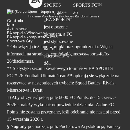
Users Interact
In-game Purchases (Includes Random Items)
Centrala
Kup
Aktualności
EA app dla Windowsa
EA app dla komputerów Mac
Sportowe Gry
* Obowiązują też inne warunki oraz ograniczenia. Więcej
informacji na stronie ea.com/pl-pl/games/ea-sports-fc/fc-
26/disclaimers.
** Statystyki sezonu światowego tournée w EA SPORTS
FC™ 26 Football Ultimate Team™ opierają się wyłącznie na
rozgrywce w następujących trybach: Squad Battles, Rivals,
Mistrzostwa i Draft.
††Aby otrzymać pełną pulę 6000 FC Points, do 15 czerwca
2026 r. należy wykonać odpowiednie działania. Żadne FC
Points nie zostaną przyznane, jeśli odebranie nie nastąpi przed
15 września 2026 r.
§ Nagrody pochodzą z puli: Pucharowa Arystokracja, Fantasy