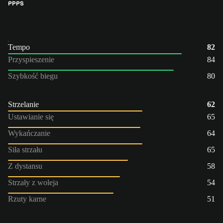
PP
PS
Tempo
82
Przyspieszenie
84
Szybkość biegu
80
Strzelanie
62
Ustawianie się
65
Wykańczanie
64
Siła strzału
65
Z dystansu
58
Strzały z woleja
54
Rzuty karne
51