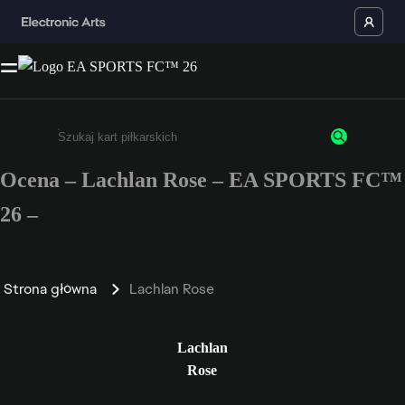
Ocena – Lachlan Rose – EA SPORTS FC™
Wpisz co najmniej 3 znaki lub cyfry.
26 –
Strona główna
Lachlan Rose
Lachlan
Rose