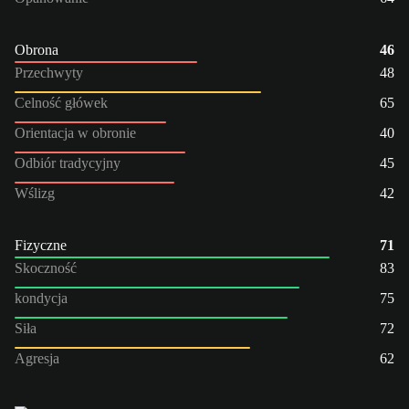
Obrona
46
Przechwyty
48
Celność główek
65
Orientacja w obronie
40
Odbiór tradycyjny
45
Wślizg
42
Fizyczne
71
Skoczność
83
kondycja
75
Siła
72
Agresja
62