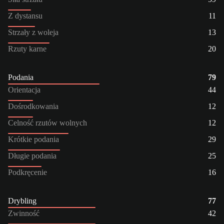
Z dystansu
11
Strzały z woleja
13
Rzuty karne
20
Podania
79
Orientacja
44
Dośrodkowania
12
Celność rzutów wolnych
12
Krótkie podania
29
Długie podania
25
Podkręcenie
16
Drybling
77
Zwinność
42