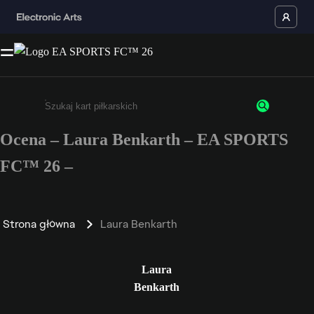
Ocena – Laura Benkarth – EA SPORTS
Wpisz co najmniej 3 znaki lub cyfry.
FC™ 26 –
Strona główna
Laura Benkarth
Laura
Benkarth