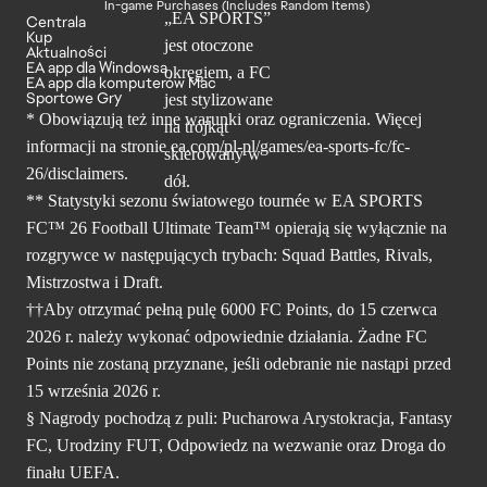
In-game Purchases (Includes Random Items)
Centrala
Kup
Aktualności
EA app dla Windowsa
EA app dla komputerów Mac
Sportowe Gry
* Obowiązują też inne warunki oraz ograniczenia. Więcej
informacji na stronie ea.com/pl-pl/games/ea-sports-fc/fc-
26/disclaimers.
** Statystyki sezonu światowego tournée w EA SPORTS
FC™ 26 Football Ultimate Team™ opierają się wyłącznie na
rozgrywce w następujących trybach: Squad Battles, Rivals,
Mistrzostwa i Draft.
††Aby otrzymać pełną pulę 6000 FC Points, do 15 czerwca
2026 r. należy wykonać odpowiednie działania. Żadne FC
Points nie zostaną przyznane, jeśli odebranie nie nastąpi przed
15 września 2026 r.
§ Nagrody pochodzą z puli: Pucharowa Arystokracja, Fantasy
FC, Urodziny FUT, Odpowiedz na wezwanie oraz Droga do
finału UEFA.