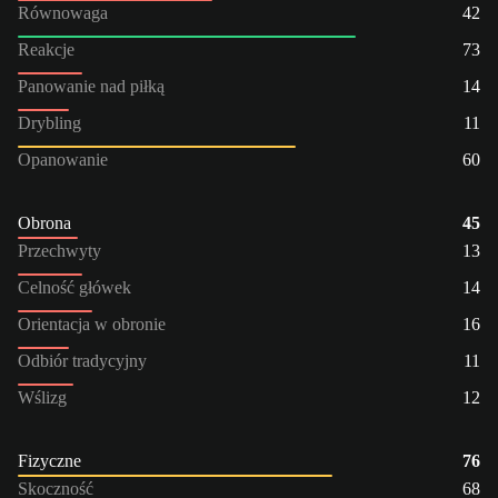
Równowaga
42
Reakcje
73
Panowanie nad piłką
14
Drybling
11
Opanowanie
60
Obrona
45
Przechwyty
13
Celność główek
14
Orientacja w obronie
16
Odbiór tradycyjny
11
Wślizg
12
Fizyczne
76
Skoczność
68