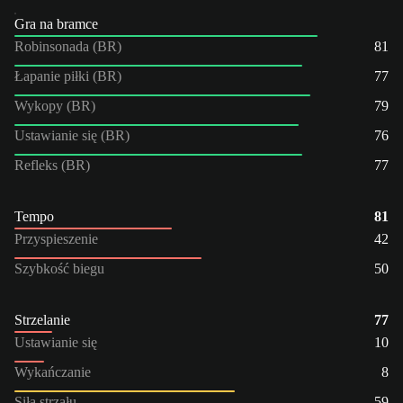
Gra na bramce
Robinsonada (BR)
81
Łapanie piłki (BR)
77
Wykopy (BR)
79
Ustawianie się (BR)
76
Refleks (BR)
77
Tempo
81
Przyspieszenie
42
Szybkość biegu
50
Strzelanie
77
Ustawianie się
10
Wykańczanie
8
Siła strzału
59