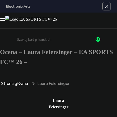
Ocena – Laura Feiersinger – EA SPORTS
Wpisz co najmniej 3 znaki lub cyfry.
FC™ 26 –
Strona główna
Laura Feiersinger
Laura
Feiersinger