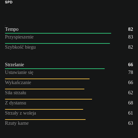
ŚPD
Tempo
82
Przyspieszenie
83
Szybkość biegu
82
Strzelanie
66
Ustawianie się
78
Wykańczanie
66
Siła strzału
62
Z dystansu
68
Strzały z woleja
61
Rzuty karne
63