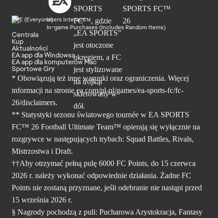
Users Interact
In-game Purchases (Includes Random Items)
Centrala
Kup
Aktualności
EA app dla Windowsa
EA app dla komputerów Mac
Sportowe Gry
* Obowiązują też inne warunki oraz ograniczenia. Więcej
informacji na stronie ea.com/pl-pl/games/ea-sports-fc/fc-
26/disclaimers.
** Statystyki sezonu światowego tournée w EA SPORTS
FC™ 26 Football Ultimate Team™ opierają się wyłącznie na
rozgrywce w następujących trybach: Squad Battles, Rivals,
Mistrzostwa i Draft.
††Aby otrzymać pełną pulę 6000 FC Points, do 15 czerwca
2026 r. należy wykonać odpowiednie działania. Żadne FC
Points nie zostaną przyznane, jeśli odebranie nie nastąpi przed
15 września 2026 r.
§ Nagrody pochodzą z puli: Pucharowa Arystokracja, Fantasy