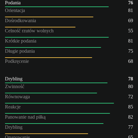
Podania
76
Orientacja
81
Dośrodkowania
69
Celność rzutów wolnych
55
Krótkie podania
81
Długie podania
75
Podkręcenie
68
Drybling
78
Zwinność
80
Równowaga
72
Reakcje
85
Panowanie nad piłką
82
Drybling
77
Opanowanie
65