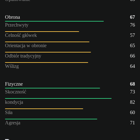
Obrona
67
Przechwyty
76
Celność główek
57
Orientacja w obronie
65
Odbiór tradycyjny
66
Wślizg
64
Fizyczne
68
Skoczność
73
kondycja
82
Siła
60
Agresja
71