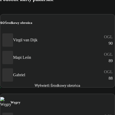
ŚO
Środkowy obrońca
OGL
Virgil van Dijk
90
OGL
Mapi León
89
OGL
Gabriel
88
Wyświetl: Środkowy obrońca
Węgry