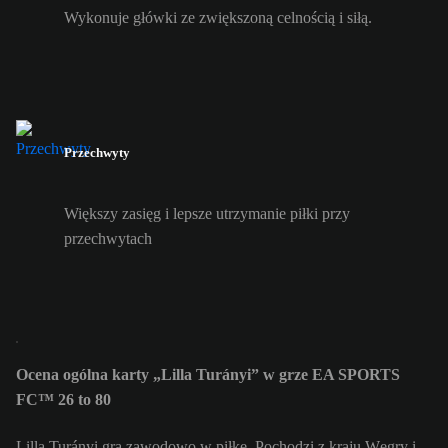
Wykonuje główki ze zwiększoną celnością i siłą.
Przechwyty
Większy zasięg i lepsze utrzymanie piłki przy
przechwytach
Ocena ogólna karty „Lilla Turányi” w grze EA SPORTS
FC™ 26 to 80
Lilla Turányi gra zawodowo w piłkę. Pochodzi z kraju Węgry i