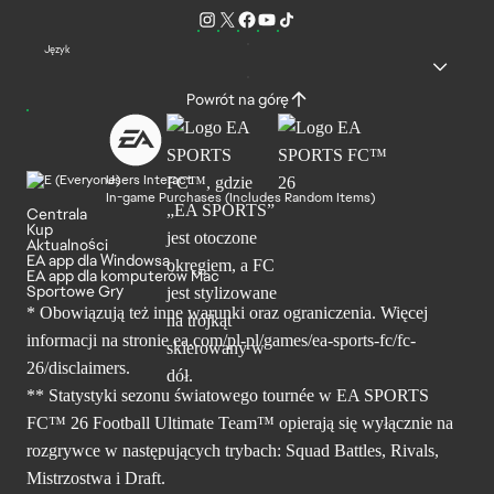
Język
Powrót na górę
Users Interact
In-game Purchases (Includes Random Items)
Centrala
Kup
Aktualności
EA app dla Windowsa
EA app dla komputerów Mac
Sportowe Gry
* Obowiązują też inne warunki oraz ograniczenia. Więcej
informacji na stronie ea.com/pl-pl/games/ea-sports-fc/fc-
26/disclaimers.
** Statystyki sezonu światowego tournée w EA SPORTS
FC™ 26 Football Ultimate Team™ opierają się wyłącznie na
rozgrywce w następujących trybach: Squad Battles, Rivals,
Mistrzostwa i Draft.