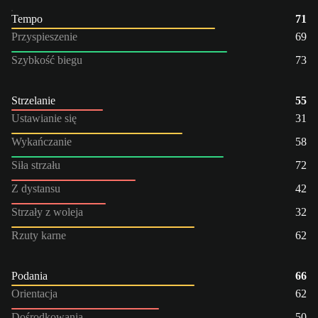
Tempo
71
Przyspieszenie
69
Szybkość biegu
73
Strzelanie
55
Ustawianie się
31
Wykańczanie
58
Siła strzału
72
Z dystansu
42
Strzały z woleja
32
Rzuty karne
62
Podania
66
Orientacja
62
Dośrodkowania
50