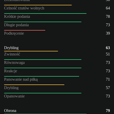
Celność rzutów wolnych
64
Krótkie podania
78
Długie podania
73
Podkręcenie
39
Drybling
63
Zwinność
51
Równowaga
73
Reakcje
73
Panowanie nad piłką
71
Drybling
57
Opanowanie
73
Obrona
79