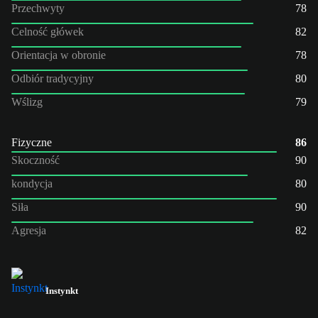
Przechwyty
78
Celność główek
82
Orientacja w obronie
78
Odbiór tradycyjny
80
Wślizg
79
Fizyczne
86
Skoczność
90
kondycja
80
Siła
90
Agresja
82
Instynkt