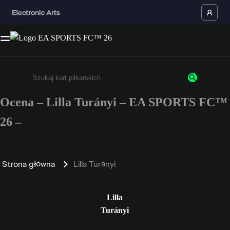
Ocena – Lilla Turányi – EA SPORTS FC™
Wpisz co najmniej 3 znaki lub cyfry.
26 –
Strona główna
Lilla Turányi
Lilla
Turányi