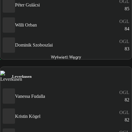
OGL
Péter Gulácsi
85
OGL
Willi Orban
84
OGL
Dominik Szoboszlai
83
Wyświetl: Węgry
Leverkusen
OGL
Vanessa Fudalla
82
OGL
Kristin Kögel
82