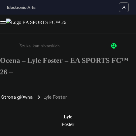
Ocena – Lyle Foster – EA SPORTS FC™
Wpisz co najmniej 3 znaki lub cyfry.
26 –
Strona główna
Lyle Foster
Lyle
Foster