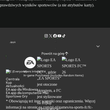
prawdziwych wyników sportowców (a nie atrybutów karty).
Język
Powrót na górę
Users Interact
In-game Purchases (Includes Random Items)
Centrala
Kup
Aktualności
EA app dla Windowsa
EA app dla komputerów Mac
Sportowe Gry
* Obowiązują też inne warunki oraz ograniczenia. Więcej
informacji na stronie ea.com/pl-pl/games/ea-sports-fc/fc-