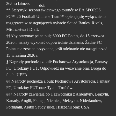
26/disclaimers.
** Statystyki sezonu światowego tournée w EA SPORTS
FC™ 26 Football Ultimate Team™ opierają się wyłącznie na
rozgrywce w następujących trybach: Squad Battles, Rivals,
Mistrzostwa i Draft.
††Aby otrzymać pełną pulę 6000 FC Points, do 15 czerwca
2026 r. należy wykonać odpowiednie działania. Żadne FC
Points nie zostaną przyznane, jeśli odebranie nie nastąpi przed
15 września 2026 r.
§ Nagrody pochodzą z puli: Pucharowa Arystokracja, Fantasy
FC, Urodziny FUT, Odpowiedz na wezwanie oraz Droga do
finału UEFA.
§§ Nagrody pochodzą z puli: Pucharowa Arystokracja, Fantasy
FC, Urodziny FUT oraz Tytani Trofeów.
§§§ Nagrody zawierają po 1 zawodniku z Argentyny, Brazylii,
Kanady, Anglii, Francji, Niemiec, Meksyku, Niderlandów,
Portugalii, Arabii Saudyjskiej, Hiszpanii oraz USA.