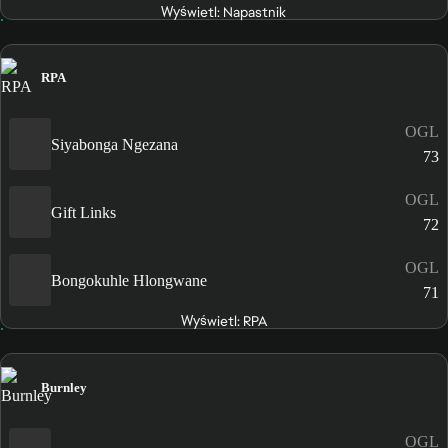
Wyświetl: Napastnik
RPA
OGL
Siyabonga Ngezana
73
OGL
Gift Links
72
OGL
Bongokuhle Hlongwane
71
Wyświetl: RPA
Burnley
OGL