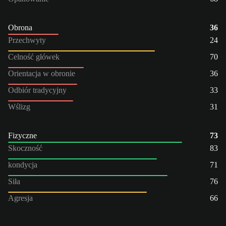
Obrona
36
Przechwyty
24
Celność główek
70
Orientacja w obronie
36
Odbiór tradycyjny
33
Wślizg
31
Fizyczne
73
Skoczność
83
kondycja
71
Siła
76
Agresja
66