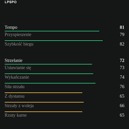
LP
ŚPO
Tempo
81
Przyspieszenie
79
Szybkość biegu
82
Strzelanie
72
Ustawianie się
73
Wykańczanie
74
Siła strzału
76
Z dystansu
65
Strzały z woleja
66
Rzuty karne
65