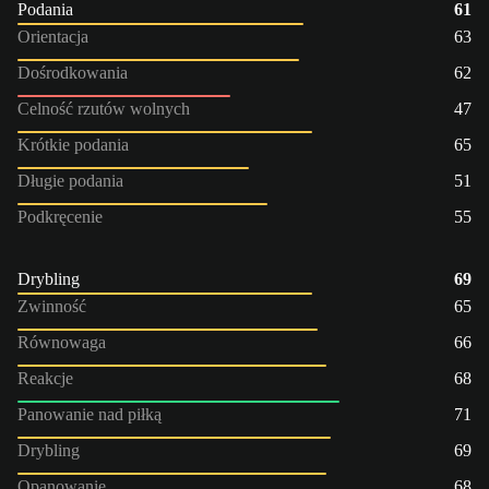
Podania
61
Orientacja
63
Dośrodkowania
62
Celność rzutów wolnych
47
Krótkie podania
65
Długie podania
51
Podkręcenie
55
Drybling
69
Zwinność
65
Równowaga
66
Reakcje
68
Panowanie nad piłką
71
Drybling
69
Opanowanie
68