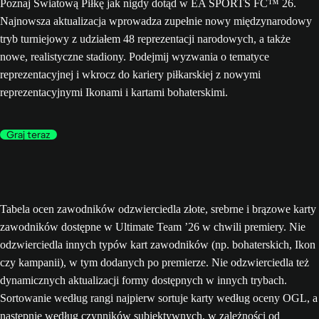
Poznaj Światową Piłkę jak nigdy dotąd w EA SPORTS FC™ 26.
Najnowsza aktualizacja wprowadza zupełnie nowy międzynarodowy
tryb turniejowy z udziałem 48 reprezentacji narodowych, a także
nowe, realistyczne stadiony. Podejmij wyzwania o tematyce
reprezentacyjnej i wkrocz do kariery piłkarskiej z nowymi
reprezentacyjnymi Ikonami i kartami bohaterskimi.
Graj teraz
Tabela ocen zawodników odzwierciedla złote, srebrne i brązowe karty
zawodników dostępne w Ultimate Team ’26 w chwili premiery. Nie
odzwierciedla innych typów kart zawodników (np. bohaterskich, Ikon
czy kampanii), w tym dodanych po premierze. Nie odzwierciedla też
dynamicznych aktualizacji formy dostępnych w innych trybach.
Sortowanie według rangi najpierw sortuje karty według oceny OGL, a
następnie według czynników subiektywnych, w zależności od