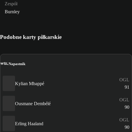
Zespół
Burnley
Podobne karty piłkarskie
WŚL
Napastnik
OGL
Kylian Mbappé
91
OGL
Ousmane Dembélé
90
OGL
Erling Haaland
90