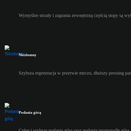
Wymyślne strzały i zagrania zewnętrzną częścią stopy są w
Niezłomny
Szybsza regeneracja w przerwie meczu, dłuższy pressing pa
Podania górą
Celne i szybsze podania górą oraz podania prostopadłe górą