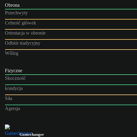
Obrona
Przechwyty
Celność główek
Orientacja w obronie
Odbiór tradycyjny
Wślizg
Fizyczne
Skoczność
kondycja
Siła
Agresja
Gamechanger