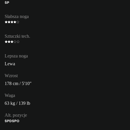
ŚP
Słabsza noga
Sztuczki tech.
Lepsza noga
Lewa
Wzrost
178 cm / 5'10"
Waga
63 kg / 139 lb
Alt. pozycje
ŚPD
ŚPO