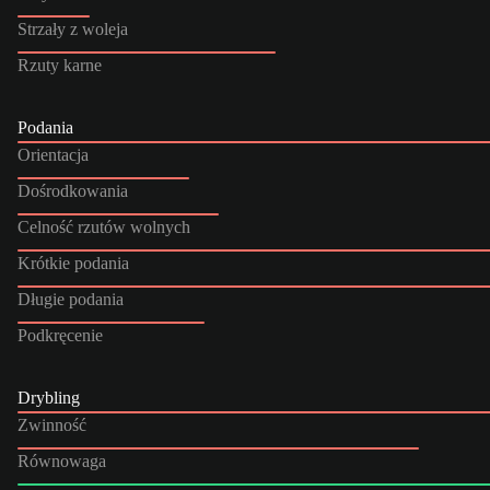
Strzały z woleja
Rzuty karne
Podania
Orientacja
Dośrodkowania
Celność rzutów wolnych
Krótkie podania
Długie podania
Podkręcenie
Drybling
Zwinność
Równowaga