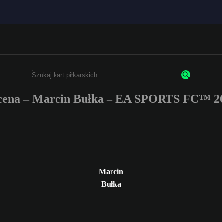
ena – Marcin Bułka – EA SPORTS FC™ 2
Wpisz co najmniej 3 znaki lub cyfry.
Marcin
Bułka