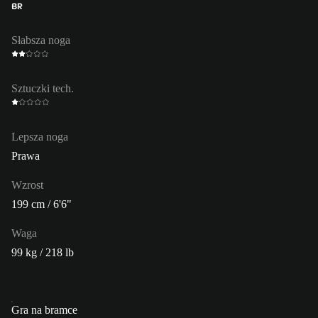
BR
Słabsza noga
Sztuczki tech.
Lepsza noga
Prawa
Wzrost
199 cm / 6'6"
Waga
99 kg / 218 lb
Gra na bramce