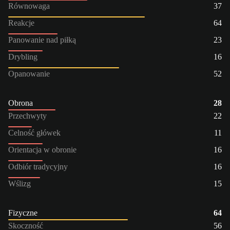
Równowaga
37
Reakcje
64
Panowanie nad piłką
23
Drybling
16
Opanowanie
52
Obrona
28
Przechwyty
22
Celność główek
11
Orientacja w obronie
16
Odbiór tradycyjny
16
Wślizg
15
Fizyczne
64
Skoczność
56