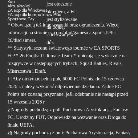
Kup
Aktualności
EA app dla Windowsa
EA app dla komputerów Mac
Sportowe Gry
* Obowiązują też inne warunki oraz ograniczenia. Więcej
informacji na stronie ea.com/pl-pl/games/ea-sports-fc/fc-
26/disclaimers.
** Statystyki sezonu światowego tournée w EA SPORTS
FC™ 26 Football Ultimate Team™ opierają się wyłącznie na
rozgrywce w następujących trybach: Squad Battles, Rivals,
Mistrzostwa i Draft.
††Aby otrzymać pełną pulę 6000 FC Points, do 15 czerwca
2026 r. należy wykonać odpowiednie działania. Żadne FC
Points nie zostaną przyznane, jeśli odebranie nie nastąpi przed
15 września 2026 r.
§ Nagrody pochodzą z puli: Pucharowa Arystokracja, Fantasy
FC, Urodziny FUT, Odpowiedz na wezwanie oraz Droga do
finału UEFA.
§§ Nagrody pochodzą z puli: Pucharowa Arystokracja, Fantasy