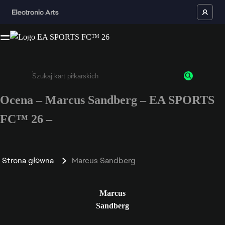
Ocena – Marcus Sandberg – EA SPORTS
Wpisz co najmniej 3 znaki lub cyfry.
FC™ 26 –
Strona główna
Marcus Sandberg
Marcus
Sandberg