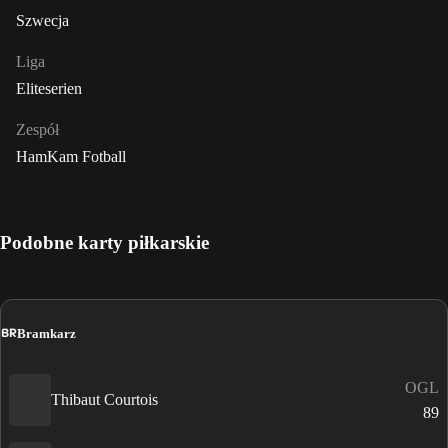
Szwecja
Liga
Eliteserien
Zespół
HamKam Fotball
Podobne karty piłkarskie
BR
Bramkarz
OGL
Thibaut Courtois
89