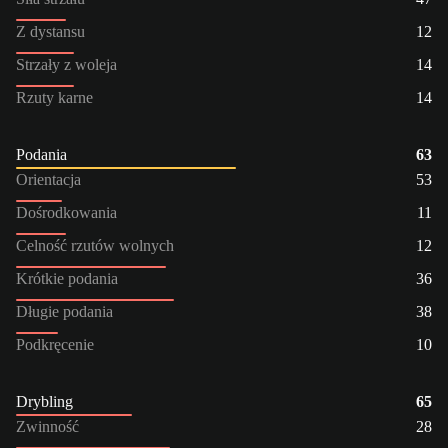
Z dystansu
12
Strzały z woleja
14
Rzuty karne
14
Podania
63
Orientacja
53
Dośrodkowania
11
Celność rzutów wolnych
12
Krótkie podania
36
Długie podania
38
Podkręcenie
10
Drybling
65
Zwinność
28