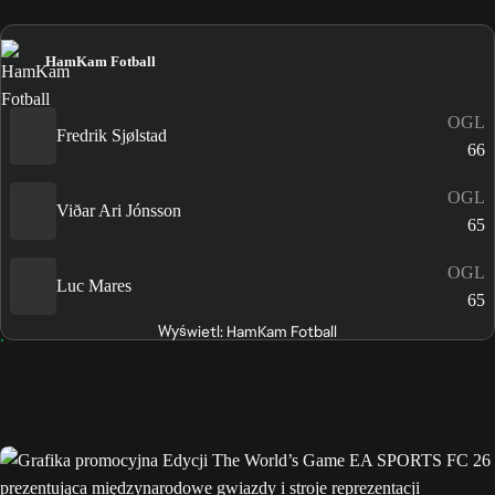
HamKam Fotball
OGL
Fredrik Sjølstad
66
OGL
Viðar Ari Jónsson
65
OGL
Luc Mares
65
Wyświetl: HamKam Fotball