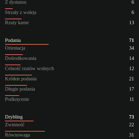
Z dystansu
6
Strzały z woleja
6
Rzuty karne
13
Podania
71
Orientacja
34
Dośrodkowania
14
Celność rzutów wolnych
12
Krótkie podania
21
Długie podania
17
Podkręcenie
11
Drybling
73
Zwinność
22
Równowaga
31