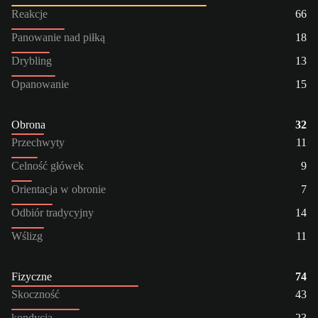
Reakcje
66
Panowanie nad piłką
18
Drybling
13
Opanowanie
15
Obrona
32
Przechwyty
11
Celność główek
9
Orientacja w obronie
7
Odbiór tradycyjny
14
Wślizg
11
Fizyczne
74
Skoczność
43
kondycja
23