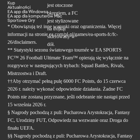
Kup
Aktualności
EA app dla Windowsa
EA app dla komputerów Mac
Sportowe Gry
* Obowiązują też inne warunki oraz ograniczenia. Więcej
informacji na stronie ea.com/pl-pl/games/ea-sports-fc/fc-
26/disclaimers.
** Statystyki sezonu światowego tournée w EA SPORTS
FC™ 26 Football Ultimate Team™ opierają się wyłącznie na
rozgrywce w następujących trybach: Squad Battles, Rivals,
Mistrzostwa i Draft.
††Aby otrzymać pełną pulę 6000 FC Points, do 15 czerwca
2026 r. należy wykonać odpowiednie działania. Żadne FC
Points nie zostaną przyznane, jeśli odebranie nie nastąpi przed
15 września 2026 r.
§ Nagrody pochodzą z puli: Pucharowa Arystokracja, Fantasy
FC, Urodziny FUT, Odpowiedz na wezwanie oraz Droga do
finału UEFA.
§§ Nagrody pochodzą z puli: Pucharowa Arystokracja, Fantasy