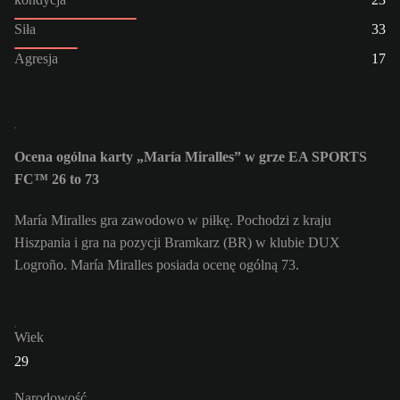
Siła
33
Agresja
17
Ocena ogólna karty „María Miralles” w grze EA SPORTS
FC™ 26 to 73
María Miralles gra zawodowo w piłkę. Pochodzi z kraju
Hiszpania i gra na pozycji Bramkarz (BR) w klubie DUX
Logroño. María Miralles posiada ocenę ogólną 73.
Wiek
29
Narodowość