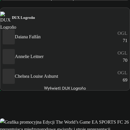
DUX Logroño
OGL
Daiana Falfán
71
OGL
Annelie Leitner
70
OGL
Chelsea Louise Ashurst
69
Wyświetl: DUX Logroño