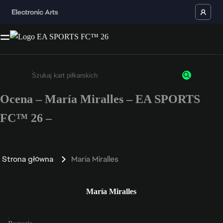
Ocena – María Miralles – EA SPORTS
Wpisz co najmniej 3 znaki lub cyfry.
FC™ 26 –
Strona główna
María Miralles
María Miralles