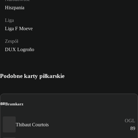
Hiszpania
Liga
Liga F Moeve
Zespół
DUX Logroño
Podobne karty piłkarskie
BR
Bramkarz
OGL
Thibaut Courtois
89