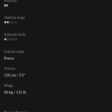
Pozycja
BR
Słabsza noga
Sztuczki tech.
Lepsza noga
Prawa
Wzrost
159 cm / 5'3"
Waga
60 kg / 132 lb