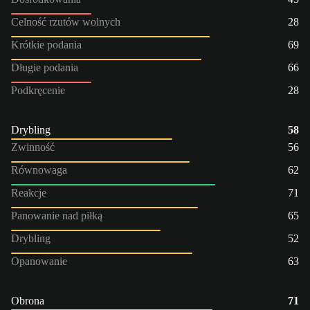
Celność rzutów wolnych
28
Krótkie podania
69
Długie podania
66
Podkręcenie
28
Drybling
58
Zwinność
56
Równowaga
62
Reakcje
71
Panowanie nad piłką
65
Drybling
52
Opanowanie
63
Obrona
71