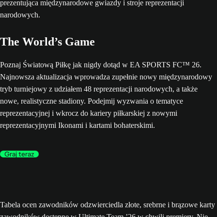
The World’s Game
Poznaj Światową Piłkę jak nigdy dotąd w EA SPORTS FC™ 26.
Najnowsza aktualizacja wprowadza zupełnie nowy międzynarodowy
tryb turniejowy z udziałem 48 reprezentacji narodowych, a także
nowe, realistyczne stadiony. Podejmij wyzwania o tematyce
reprezentacyjnej i wkrocz do kariery piłkarskiej z nowymi
reprezentacyjnymi Ikonami i kartami bohaterskimi.
Graj teraz
Tabela ocen zawodników odzwierciedla złote, srebrne i brązowe karty
zawodników dostępne w Ultimate Team ’26 w chwili premiery. Nie