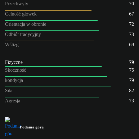
Przechwyty
70
Celność główek
67
Orientacja w obronie
72
Odbiór tradycyjny
73
Wślizg
69
Fizyczne
79
Skoczność
75
kondycja
79
Siła
82
Agresja
73
Podania górą