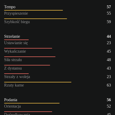
Tempo
57
Przyspieszenie
55
Szybkość biegu
59
Strzelanie
44
Ustawianie się
23
Wykańczanie
45
Siła strzału
48
Z dystansu
43
Strzały z woleja
23
Rzuty karne
63
Podania
56
Orientacja
52
Dośrodkowania
45