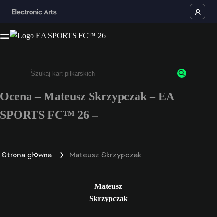
Ocena – Mateusz Skrzypczak – EA
Wpisz co najmniej 3 znaki lub cyfry.
SPORTS FC™ 26 –
Strona główna
Mateusz Skrzypczak
Mateusz
Skrzypczak