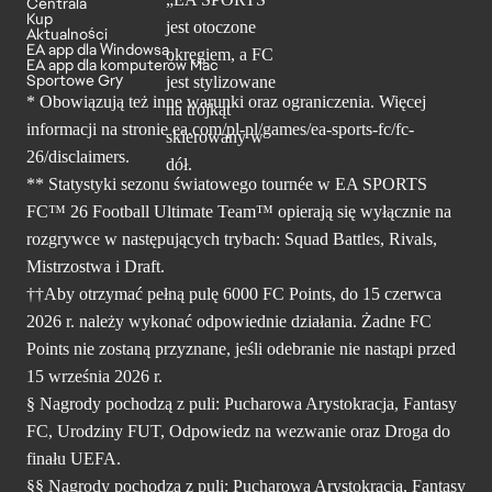
Centrala
Kup
Aktualności
EA app dla Windowsa
EA app dla komputerów Mac
Sportowe Gry
* Obowiązują też inne warunki oraz ograniczenia. Więcej
informacji na stronie ea.com/pl-pl/games/ea-sports-fc/fc-
26/disclaimers.
** Statystyki sezonu światowego tournée w EA SPORTS
FC™ 26 Football Ultimate Team™ opierają się wyłącznie na
rozgrywce w następujących trybach: Squad Battles, Rivals,
Mistrzostwa i Draft.
††Aby otrzymać pełną pulę 6000 FC Points, do 15 czerwca
2026 r. należy wykonać odpowiednie działania. Żadne FC
Points nie zostaną przyznane, jeśli odebranie nie nastąpi przed
15 września 2026 r.
§ Nagrody pochodzą z puli: Pucharowa Arystokracja, Fantasy
FC, Urodziny FUT, Odpowiedz na wezwanie oraz Droga do
finału UEFA.
§§ Nagrody pochodzą z puli: Pucharowa Arystokracja, Fantasy