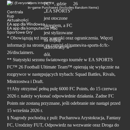
Users Interact
In-game Purchases (Includes Random Items)
Centrala
Kup
Aktualności
EA app dla Windowsa
EA app dla komputerów Mac
Sportowe Gry
* Obowiązują też inne warunki oraz ograniczenia. Więcej
informacji na stronie ea.com/pl-pl/games/ea-sports-fc/fc-
26/disclaimers.
** Statystyki sezonu światowego tournée w EA SPORTS
FC™ 26 Football Ultimate Team™ opierają się wyłącznie na
rozgrywce w następujących trybach: Squad Battles, Rivals,
Mistrzostwa i Draft.
††Aby otrzymać pełną pulę 6000 FC Points, do 15 czerwca
2026 r. należy wykonać odpowiednie działania. Żadne FC
Points nie zostaną przyznane, jeśli odebranie nie nastąpi przed
15 września 2026 r.
§ Nagrody pochodzą z puli: Pucharowa Arystokracja, Fantasy
FC, Urodziny FUT, Odpowiedz na wezwanie oraz Droga do