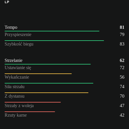
LP
Tempo
81
Przyspieszenie
79
Szybkość biegu
83
Strzelanie
62
Ustawianie się
72
Wykańczanie
56
Siła strzału
74
Z dystansu
70
Strzały z woleja
47
Rzuty karne
42