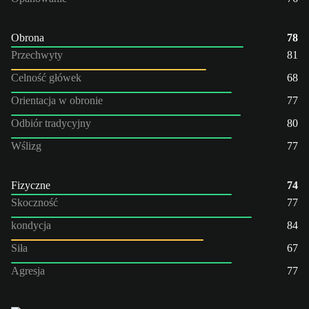
Obrona
78
Przechwyty
81
Celność główek
68
Orientacja w obronie
77
Odbiór tradycyjny
80
Wślizg
77
Fizyczne
74
Skoczność
77
kondycja
84
Siła
67
Agresja
77