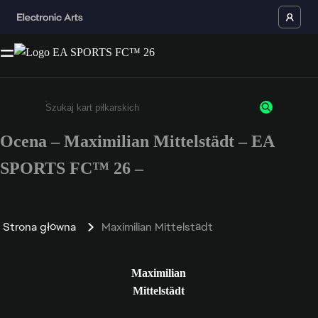
Ocena – Maximilian Mittelstädt – EA
Wpisz co najmniej 3 znaki lub cyfry.
SPORTS FC™ 26 –
Strona główna
Maximilian Mittelstädt
Maximilian
Mittelstädt