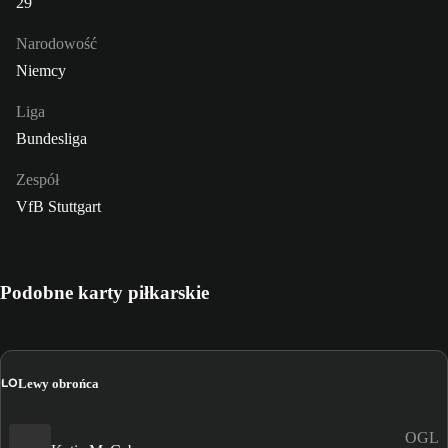
29
Narodowość
Niemcy
Liga
Bundesliga
Zespół
VfB Stuttgart
Podobne karty piłkarskie
LO
Lewy obrońca
OGL