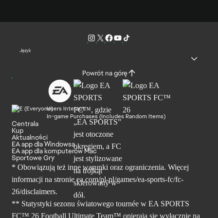
Język
Powrót na górę
Users Interact
In-game Purchases (Includes Random Items)
Centrala
Kup
Aktualności
EA app dla Windowsa
EA app dla komputerów Mac
Sportowe Gry
* Obowiązują też inne warunki oraz ograniczenia. Więcej
informacji na stronie ea.com/pl-pl/games/ea-sports-fc/fc-
26/disclaimers.
** Statystyki sezonu światowego tournée w EA SPORTS
FC™ 26 Football Ultimate Team™ opierają się wyłącznie na