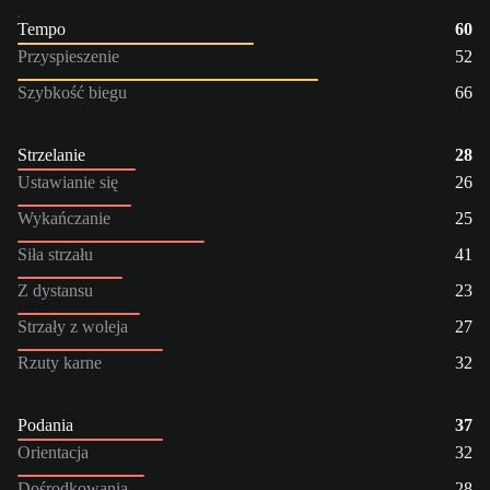
Tempo
60
Przyspieszenie
52
Szybkość biegu
66
Strzelanie
28
Ustawianie się
26
Wykańczanie
25
Siła strzału
41
Z dystansu
23
Strzały z woleja
27
Rzuty karne
32
Podania
37
Orientacja
32
Dośrodkowania
28