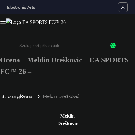
Ocena – Meldin Drešković – EA SPORTS
Wpisz co najmniej 3 znaki lub cyfry.
FC™ 26 –
Strona główna
Meldin Drešković
Meldin
Drešković