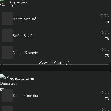
Czarnogóra
OGL
Adam Marušić
78
OGL
Stefan Savić
78
OGL
Nikola Krstović
75
Wyświetl: Czarnogóra
SV Darmstadt 98
OGL
Killian Corredor
73
OGL