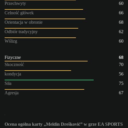
Przechwyty
60
Celność główek
66
Orientacja w obronie
68
Odbiór tradycyjny
62
Wślizg
60
Fizyczne
68
Skoczność
70
kondycja
56
Siła
75
Agresja
67
Ocena ogólna karty „Meldin Drešković” w grze EA SPORTS