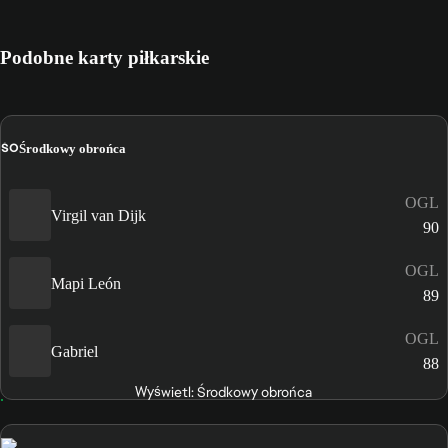
Podobne karty piłkarskie
ŚO
Środkowy obrońca
OGL
Virgil van Dijk
90
OGL
Mapi León
89
OGL
Gabriel
88
Wyświetl: Środkowy obrońca