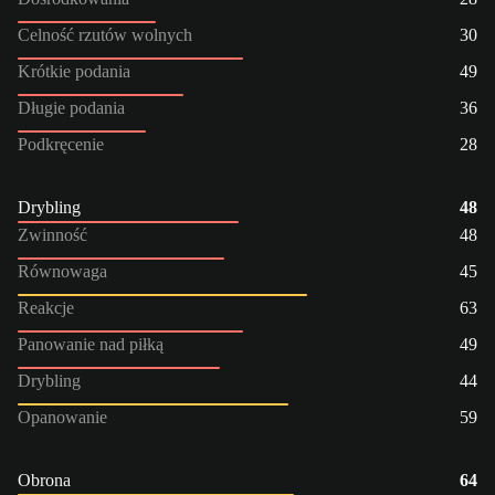
Celność rzutów wolnych
30
Krótkie podania
49
Długie podania
36
Podkręcenie
28
Drybling
48
Zwinność
48
Równowaga
45
Reakcje
63
Panowanie nad piłką
49
Drybling
44
Opanowanie
59
Obrona
64