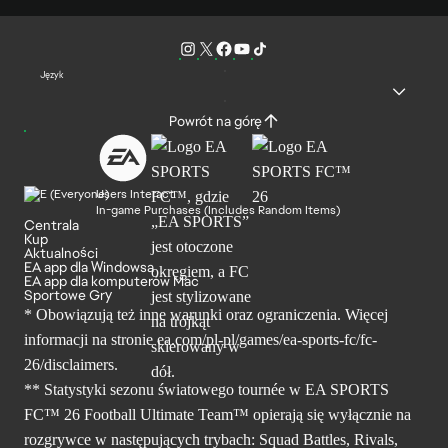
Język
Powrót na górę
Users Interact
In-game Purchases (Includes Random Items)
Centrala
Kup
Aktualności
EA app dla Windowsa
EA app dla komputerów Mac
Sportowe Gry
* Obowiązują też inne warunki oraz ograniczenia. Więcej
informacji na stronie ea.com/pl-pl/games/ea-sports-fc/fc-
26/disclaimers.
** Statystyki sezonu światowego tournée w EA SPORTS
FC™ 26 Football Ultimate Team™ opierają się wyłącznie na
rozgrywce w następujących trybach: Squad Battles, Rivals,