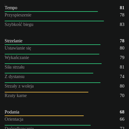
Tempo
81
Przyspieszenie
78
Szybkość biegu
83
Strzelanie
78
Ustawianie się
80
Wykańczanie
79
Siła strzału
81
Z dystansu
74
Strzały z woleja
80
Rzuty karne
70
Podania
68
Orientacja
66
Dośrodkowania
72