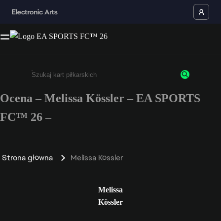
Ocena – Melissa Kössler – EA SPORTS
Wpisz co najmniej 3 znaki lub cyfry.
FC™ 26 –
Strona główna
Melissa Kössler
Melissa
Kössler