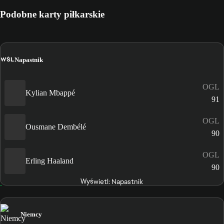
Podobne karty piłkarskie
WŚL
Napastnik
OGL
Kylian Mbappé
91
OGL
Ousmane Dembélé
90
OGL
Erling Haaland
90
Wyświetl: Napastnik
Niemcy