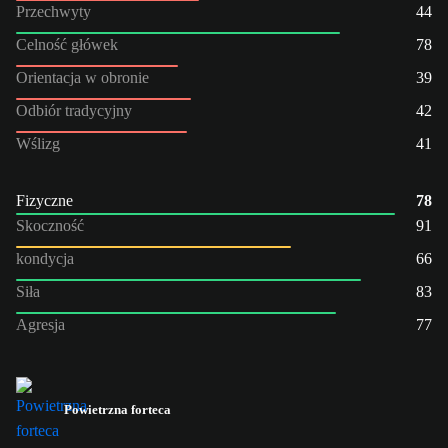
Przechwyty
44
Celność główek
78
Orientacja w obronie
39
Odbiór tradycyjny
42
Wślizg
41
Fizyczne
78
Skoczność
91
kondycja
66
Siła
83
Agresja
77
Powietrzna forteca