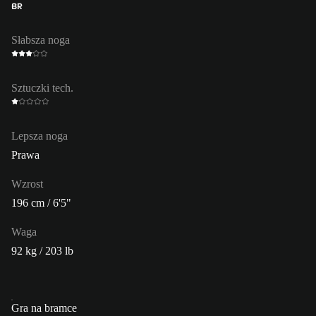
BR
Słabsza noga
Sztuczki tech.
Lepsza noga
Prawa
Wzrost
196 cm / 6'5"
Waga
92 kg / 203 lb
Gra na bramce