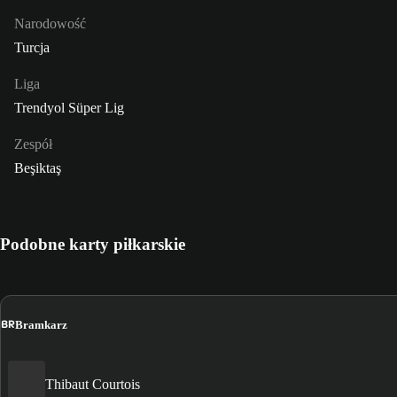
Narodowość
Turcja
Liga
Trendyol Süper Lig
Zespół
Beşiktaş
Podobne karty piłkarskie
BR
Bramkarz
Thibaut Courtois