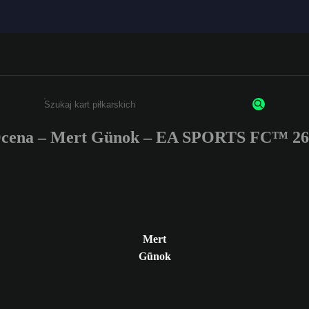
cena – Mert Günok – EA SPORTS FC™ 26
Wpisz co najmniej 3 znaki lub cyfry.
Mert
Günok