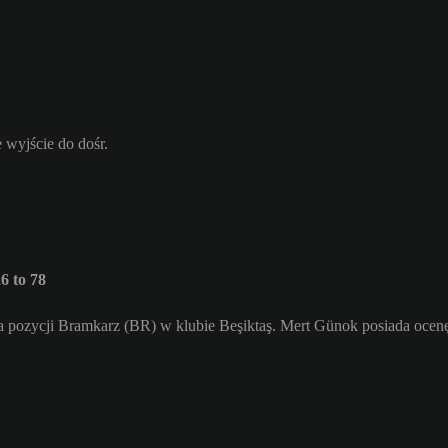
 wyjście do dośr.
 to 78
a pozycji Bramkarz (BR) w klubie Beşiktaş. Mert Günok posiada ocen