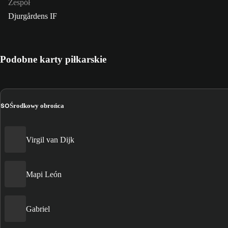
Zespół
Djurgårdens IF
Podobne karty piłkarskie
ŚO
Środkowy obrońca
Virgil van Dijk
Mapi León
Gabriel