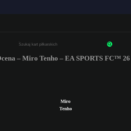
cena – Miro Tenho – EA SPORTS FC™ 26
Wpisz co najmniej 3 znaki lub cyfry.
Miro
Tenho