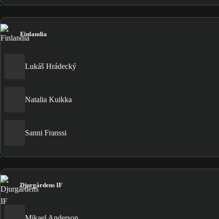
Finlandia
Lukáš Hrádecký
Natalia Kuikka
Sanni Franssi
Djurgårdens IF
Mikael Anderson