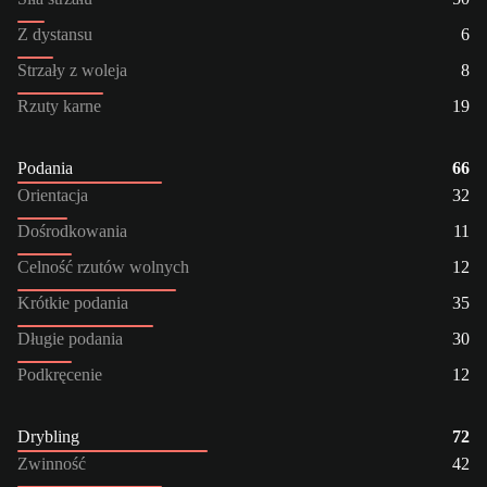
Z dystansu
6
Strzały z woleja
8
Rzuty karne
19
Podania
66
Orientacja
32
Dośrodkowania
11
Celność rzutów wolnych
12
Krótkie podania
35
Długie podania
30
Podkręcenie
12
Drybling
72
Zwinność
42