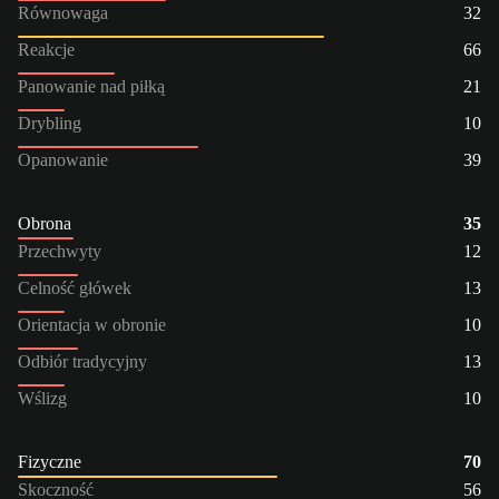
Równowaga
32
Reakcje
66
Panowanie nad piłką
21
Drybling
10
Opanowanie
39
Obrona
35
Przechwyty
12
Celność główek
13
Orientacja w obronie
10
Odbiór tradycyjny
13
Wślizg
10
Fizyczne
70
Skoczność
56