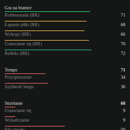
Gra na bramce
Robinsonada (BR)
71
Łapanie piłki (BR)
68
Wykopy (BR)
66
Ustawianie się (BR)
70
Refleks (BR)
72
Tempo
71
Przyspieszenie
34
Szybkość biegu
36
Strzelanie
68
Ustawianie się
9
Wykańczanie
9
Siła strzału
50