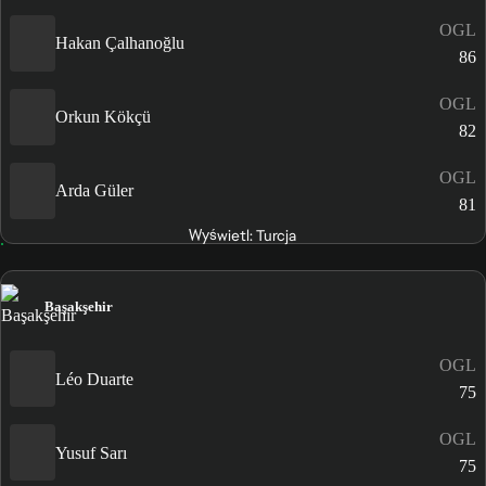
OGL
Hakan Çalhanoğlu
86
OGL
Orkun Kökçü
82
OGL
Arda Güler
81
Wyświetl: Turcja
Başakşehir
OGL
Léo Duarte
75
OGL
Yusuf Sarı
75