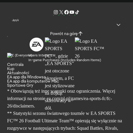
Język
Powrót na górę
Users Interact
In-game Purchases (Includes Random Items)
Centrala
Kup
Aktualności
EA app dla Windowsa
EA app dla komputerów Mac
Sportowe Gry
* Obowiązują też inne warunki oraz ograniczenia. Więcej
informacji na stronie ea.com/pl-pl/games/ea-sports-fc/fc-
26/disclaimers.
** Statystyki sezonu światowego tournée w EA SPORTS
FC™ 26 Football Ultimate Team™ opierają się wyłącznie na
rozgrywce w następujących trybach: Squad Battles, Rivals,