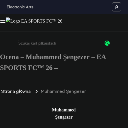
Ocena – Muhammed Şengezer – EA
Wpisz co najmniej 3 znaki lub cyfry.
SPORTS FC™ 26 –
Strona główna
Muhammed Şengezer
Muhammed
Şengezer