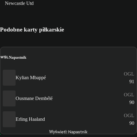
Newcastle Utd
Podobne karty piłkarskie
WŚL
Napastnik
OGL
Kylian Mbappé
91
OGL
Ousmane Dembélé
90
OGL
Erling Haaland
90
Wyświetl: Napastnik