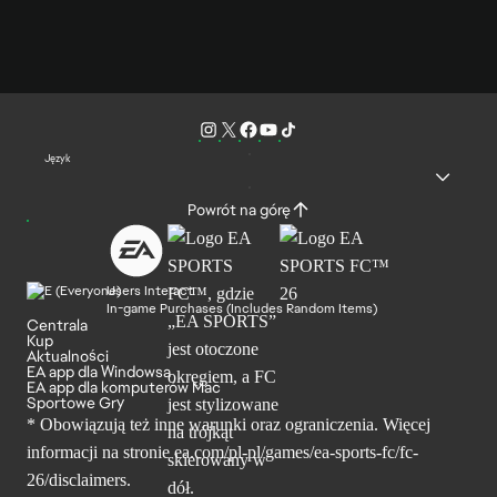
Język
Powrót na górę
Users Interact
In-game Purchases (Includes Random Items)
Centrala
Kup
Aktualności
EA app dla Windowsa
EA app dla komputerów Mac
Sportowe Gry
* Obowiązują też inne warunki oraz ograniczenia. Więcej
informacji na stronie ea.com/pl-pl/games/ea-sports-fc/fc-
26/disclaimers.