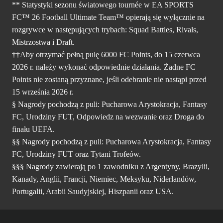
** Statystyki sezonu światowego tournée w EA SPORTS
FC™ 26 Football Ultimate Team™ opierają się wyłącznie na
rozgrywce w następujących trybach: Squad Battles, Rivals,
Mistrzostwa i Draft.
††Aby otrzymać pełną pulę 6000 FC Points, do 15 czerwca
2026 r. należy wykonać odpowiednie działania. Żadne FC
Points nie zostaną przyznane, jeśli odebranie nie nastąpi przed
15 września 2026 r.
§ Nagrody pochodzą z puli: Pucharowa Arystokracja, Fantasy
FC, Urodziny FUT, Odpowiedz na wezwanie oraz Droga do
finału UEFA.
§§ Nagrody pochodzą z puli: Pucharowa Arystokracja, Fantasy
FC, Urodziny FUT oraz Tytani Trofeów.
§§§ Nagrody zawierają po 1 zawodniku z Argentyny, Brazylii,
Kanady, Anglii, Francji, Niemiec, Meksyku, Niderlandów,
Portugalii, Arabii Saudyjskiej, Hiszpanii oraz USA.