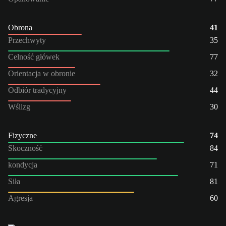
Obrona
41
Przechwyty
35
Celność główek
77
Orientacja w obronie
32
Odbiór tradycyjny
44
Wślizg
30
Fizyczne
74
Skoczność
84
kondycja
71
Siła
81
Agresja
60