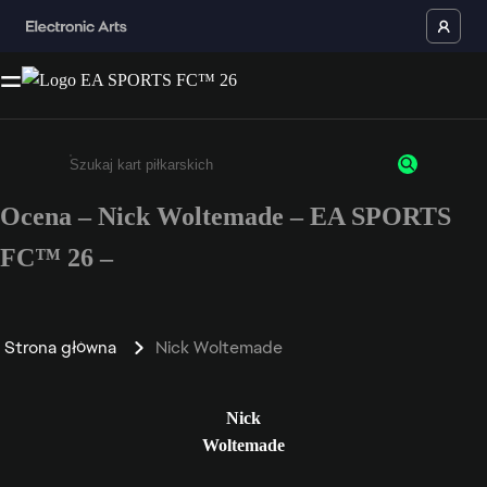
Ocena – Nick Woltemade – EA SPORTS
Wpisz co najmniej 3 znaki lub cyfry.
FC™ 26 –
Strona główna
Nick Woltemade
Nick
Woltemade