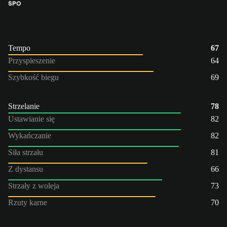
ŚPO
Tempo
67
Przyspieszenie
64
Szybkość biegu
69
Strzelanie
78
Ustawianie się
82
Wykańczanie
82
Siła strzału
81
Z dystansu
66
Strzały z woleja
73
Rzuty karne
70