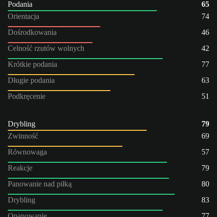
Podania
65
Orientacja
74
Dośrodkowania
46
Celność rzutów wolnych
42
Krótkie podania
77
Długie podania
63
Podkręcenie
51
Drybling
79
Zwinność
69
Równowaga
57
Reakcje
79
Panowanie nad piłką
80
Drybling
83
Opanowanie
77