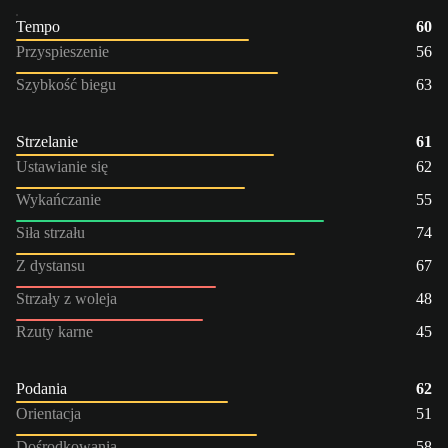
Tempo
60
Przyspieszenie
56
Szybkość biegu
63
Strzelanie
61
Ustawianie się
62
Wykańczanie
55
Siła strzału
74
Z dystansu
67
Strzały z woleja
48
Rzuty karne
45
Podania
62
Orientacja
51
Dośrodkowania
58