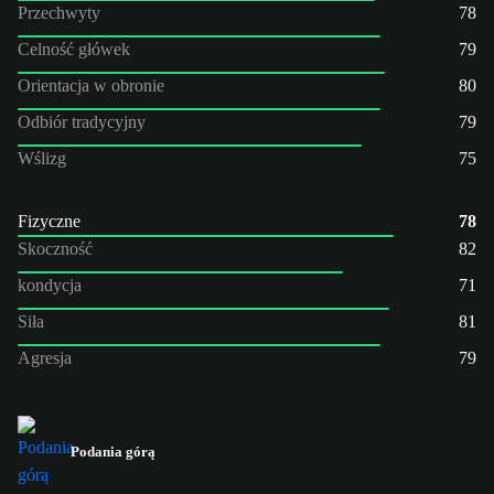
Przechwyty
78
Celność główek
79
Orientacja w obronie
80
Odbiór tradycyjny
79
Wślizg
75
Fizyczne
78
Skoczność
82
kondycja
71
Siła
81
Agresja
79
Podania górą