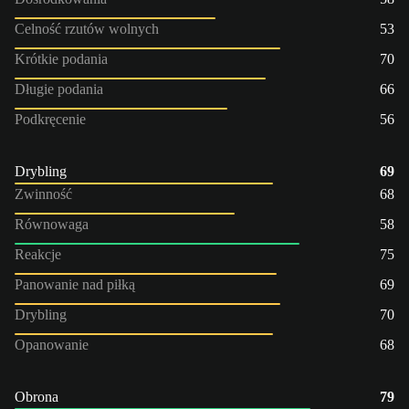
Celność rzutów wolnych
53
Krótkie podania
70
Długie podania
66
Podkręcenie
56
Drybling
69
Zwinność
68
Równowaga
58
Reakcje
75
Panowanie nad piłką
69
Drybling
70
Opanowanie
68
Obrona
79