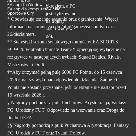
Aktualności
EA app dla Windowsa
EA app dla komputerów Mac
Sportowe Gry
* Obowiązują też inne warunki oraz ograniczenia. Więcej
informacji na stronie ea.com/pl-pl/games/ea-sports-fc/fc-
26/disclaimers.
** Statystyki sezonu światowego tournée w EA SPORTS
FC™ 26 Football Ultimate Team™ opierają się wyłącznie na
rozgrywce w następujących trybach: Squad Battles, Rivals,
Mistrzostwa i Draft.
††Aby otrzymać pełną pulę 6000 FC Points, do 15 czerwca
2026 r. należy wykonać odpowiednie działania. Żadne FC
Points nie zostaną przyznane, jeśli odebranie nie nastąpi przed
15 września 2026 r.
§ Nagrody pochodzą z puli: Pucharowa Arystokracja, Fantasy
FC, Urodziny FUT, Odpowiedz na wezwanie oraz Droga do
finału UEFA.
§§ Nagrody pochodzą z puli: Pucharowa Arystokracja, Fantasy
FC, Urodziny FUT oraz Tytani Trofeów.