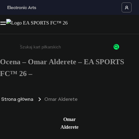
Ocena – Omar Alderete – EA SPORTS
Wpisz co najmniej 3 znaki lub cyfry.
FC™ 26 –
Strona główna
Omar Alderete
Omar
Alderete