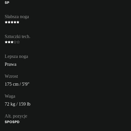
ŚP
Słabsza noga
Sztuczki tech.
Lepsza noga
Prawa
Wzrost
175 cm / 5'9"
Waga
72 kg / 159 lb
Alt. pozycje
ŚPO
ŚPD