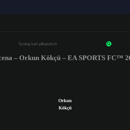
cena – Orkun Kökçü – EA SPORTS FC™ 26
Wpisz co najmniej 3 znaki lub cyfry.
Orkun
Kökçü