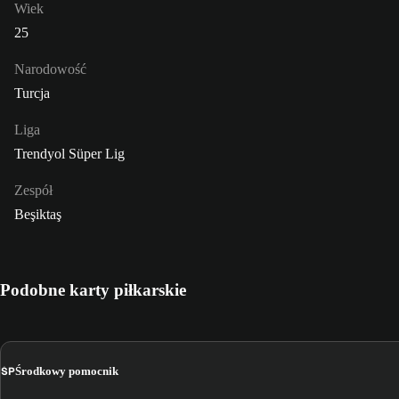
Wiek
25
Narodowość
Turcja
Liga
Trendyol Süper Lig
Zespół
Beşiktaş
Podobne karty piłkarskie
ŚP
Środkowy pomocnik