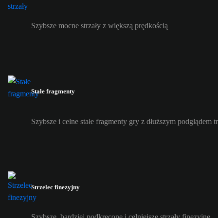
Szybsze mocne strzały z większą prędkością
Stałe fragmenty
Szybsze i celne stałe fragmenty gry z dłuższym podglądem tra
Strzelec finezyjny
Szybsze, bardziej podkręcone i celniejsze strzały finezyjne