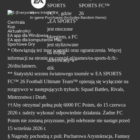
Users Interact
In-game Purchases (Includes Random Items)
Centrala
Kup
Aktualności
EA app dla Windowsa
EA app dla komputerów Mac
Sportowe Gry
* Obowiązują też inne warunki oraz ograniczenia. Więcej
informacji na stronie ea.com/pl-pl/games/ea-sports-fc/fc-
26/disclaimers.
** Statystyki sezonu światowego tournée w EA SPORTS
FC™ 26 Football Ultimate Team™ opierają się wyłącznie na
rozgrywce w następujących trybach: Squad Battles, Rivals,
Mistrzostwa i Draft.
††Aby otrzymać pełną pulę 6000 FC Points, do 15 czerwca
2026 r. należy wykonać odpowiednie działania. Żadne FC
Points nie zostaną przyznane, jeśli odebranie nie nastąpi przed
15 września 2026 r.
§ Nagrody pochodzą z puli: Pucharowa Arystokracja, Fantasy