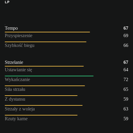
LP
Tempo
67
Przyspieszenie
69
Szybkość biegu
66
Strzelanie
67
Ustawianie się
64
Wykańczanie
72
Siła strzału
65
Z dystansu
59
Strzały z woleja
63
Rzuty karne
59