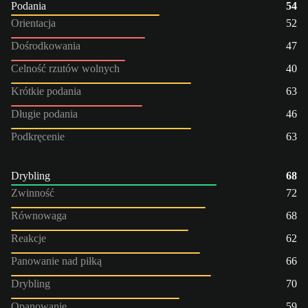
Podania
54
Orientacja
52
Dośrodkowania
47
Celność rzutów wolnych
40
Krótkie podania
63
Długie podania
46
Podkręcenie
63
Drybling
68
Zwinność
72
Równowaga
68
Reakcje
62
Panowanie nad piłką
66
Drybling
70
Opanowanie
59