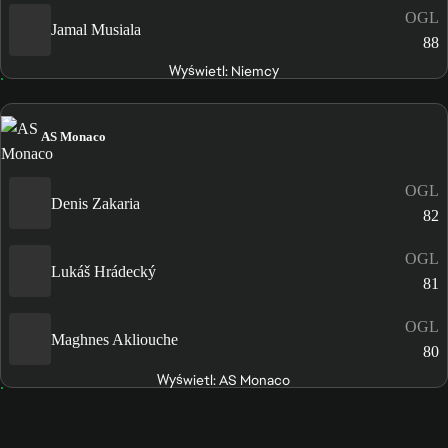
OGL
Jamal Musiala
88
Wyświetl: Niemcy
AS Monaco
OGL
Denis Zakaria
82
OGL
Lukáš Hrádecký
81
OGL
Maghnes Akliouche
80
Wyświetl: AS Monaco