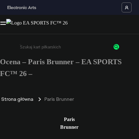
Ocena – Paris Brunner – EA SPORTS
Wpisz co najmniej 3 znaki lub cyfry.
FC™ 26 –
Strona główna
Paris Brunner
Paris
Brunner