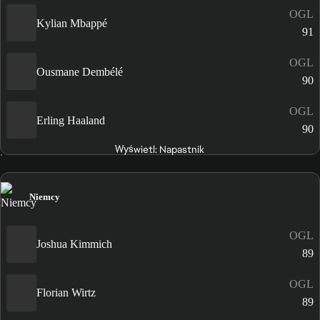
OGL
Kylian Mbappé
91
OGL
Ousmane Dembélé
90
OGL
Erling Haaland
90
Wyświetl: Napastnik
Niemcy
OGL
Joshua Kimmich
89
OGL
Florian Wirtz
89