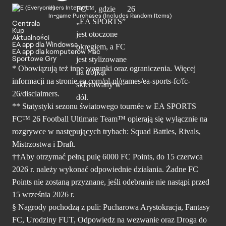
Users Interact
In-game Purchases (Includes Random Items)
Centrala
Kup
Aktualności
EA app dla Windowsa
EA app dla komputerów Mac
Sportowe Gry
* Obowiązują też inne warunki oraz ograniczenia. Więcej
informacji na stronie ea.com/pl-pl/games/ea-sports-fc/fc-
26/disclaimers.
** Statystyki sezonu światowego tournée w EA SPORTS
FC™ 26 Football Ultimate Team™ opierają się wyłącznie na
rozgrywce w następujących trybach: Squad Battles, Rivals,
Mistrzostwa i Draft.
††Aby otrzymać pełną pulę 6000 FC Points, do 15 czerwca
2026 r. należy wykonać odpowiednie działania. Żadne FC
Points nie zostaną przyznane, jeśli odebranie nie nastąpi przed
15 września 2026 r.
§ Nagrody pochodzą z puli: Pucharowa Arystokracja, Fantasy
FC, Urodziny FUT, Odpowiedz na wezwanie oraz Droga do