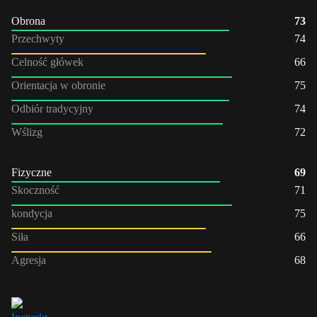
Obrona
73
Przechwyty
74
Celność główek
66
Orientacja w obronie
75
Odbiór tradycyjny
74
Wślizg
72
Fizyczne
69
Skoczność
71
kondycja
75
Siła
66
Agresja
68