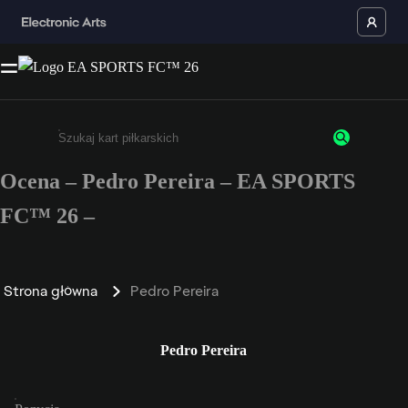
Ocena – Pedro Pereira – EA SPORTS
Wpisz co najmniej 3 znaki lub cyfry.
FC™ 26 –
Strona główna
Pedro Pereira
Pedro Pereira