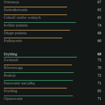
Orientacja
67
Dośrodkowania
65
Celność rzutów wolnych
65
Krótkie podania
74
Długie podania
68
Podkręcenie
60
Drybling
69
Zwinność
75
Równowaga
70
Reakcje
72
Panowanie nad piłką
71
Drybling
65
Opanowanie
71