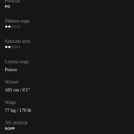
Pozycja
PO
Słabsza noga
Sztuczki tech.
Lepsza noga
Prawa
Wzrost
185 cm / 6'1"
Waga
77 kg / 170 lb
Alt. pozycje
ŚO
PP