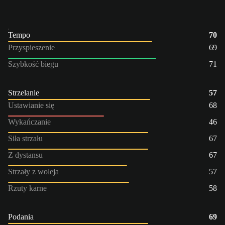
Tempo
70
Przyspieszenie
69
Szybkość biegu
71
Strzelanie
57
Ustawianie się
68
Wykańczanie
46
Siła strzału
67
Z dystansu
67
Strzały z woleja
57
Rzuty karne
58
Podania
69