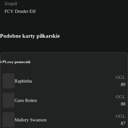
Zespół
FCV Dender EH
Podobne karty piłkarskie
LP
Lewy pomocnik
OGL
Raphinha
89
OGL
Guro Reiten
88
OGL
Mallory Swanson
87