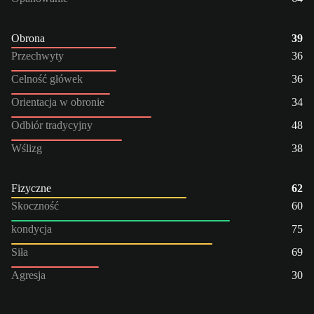
Obrona
39
Przechwyty
36
Celność główek
36
Orientacja w obronie
34
Odbiór tradycyjny
48
Wślizg
38
Fizyczne
62
Skoczność
60
kondycja
75
Siła
69
Agresja
30