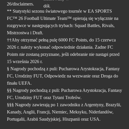
26/disclaimers.
** Statystyki sezonu światowego tournée w EA SPORTS
FC™ 26 Football Ultimate Team™ opierają się wyłącznie na
rozgrywce w następujących trybach: Squad Battles, Rivals,
Mistrzostwa i Draft.
††Aby otrzymać pełną pulę 6000 FC Points, do 15 czerwca
2026 r. należy wykonać odpowiednie działania. Żadne FC
Points nie zostaną przyznane, jeśli odebranie nie nastąpi przed
15 września 2026 r.
§ Nagrody pochodzą z puli: Pucharowa Arystokracja, Fantasy
FC, Urodziny FUT, Odpowiedz na wezwanie oraz Droga do
finału UEFA.
§§ Nagrody pochodzą z puli: Pucharowa Arystokracja, Fantasy
FC, Urodziny FUT oraz Tytani Trofeów.
§§§ Nagrody zawierają po 1 zawodniku z Argentyny, Brazylii,
Kanady, Anglii, Francji, Niemiec, Meksyku, Niderlandów,
Portugalii, Arabii Saudyjskiej, Hiszpanii oraz USA.