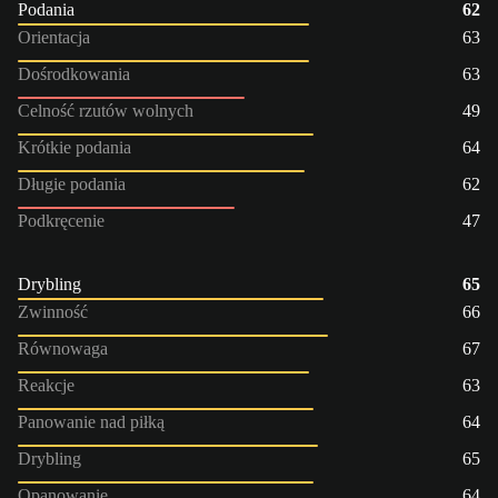
Podania
62
Orientacja
63
Dośrodkowania
63
Celność rzutów wolnych
49
Krótkie podania
64
Długie podania
62
Podkręcenie
47
Drybling
65
Zwinność
66
Równowaga
67
Reakcje
63
Panowanie nad piłką
64
Drybling
65
Opanowanie
64