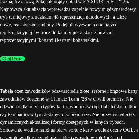
Poznaj Światową Piłkę jak nigdy dotąd w EA SPORTS FC™ 26.
Najnowsza aktualizacja wprowadza zupełnie nowy międzynarodowy
tryb turniejowy z udziałem 48 reprezentacji narodowych, a także
nowe, realistyczne stadiony. Podejmij wyzwania o tematyce
reprezentacyjnej i wkrocz do kariery piłkarskiej z nowymi
reprezentacyjnymi Ikonami i kartami bohaterskimi.
Graj teraz
Tabela ocen zawodników odzwierciedla złote, srebrne i brązowe karty
zawodników dostępne w Ultimate Team ’26 w chwili premiery. Nie
odzwierciedla innych typów kart zawodników (np. bohaterskich, Ikon
czy kampanii), w tym dodanych po premierze. Nie odzwierciedla też
dynamicznych aktualizacji formy dostępnych w innych trybach.
Sortowanie według rangi najpierw sortuje karty według oceny OGL, a
następnie według czynników subiektywnych, w zależności od