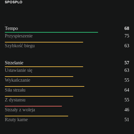
ŚPO
ŚP
LO
Tempo
68
Przyspieszenie
75
Szybkość biegu
63
Strzelanie
57
Ustawianie się
63
Wykańczanie
55
Siła strzału
64
Z dystansu
55
Strzały z woleja
46
Rzuty karne
51