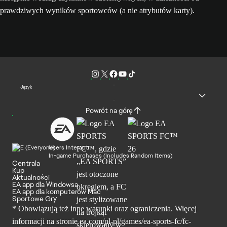
prawdziwych wyników sportowców (a nie atrybutów karty).
Język
Powrót na górę
Users Interact
In-game Purchases (Includes Random Items)
Centrala
Kup
Aktualności
EA app dla Windowsa
EA app dla komputerów Mac
Sportowe Gry
* Obowiązują też inne warunki oraz ograniczenia. Więcej
informacji na stronie ea.com/pl-pl/games/ea-sports-fc/fc-