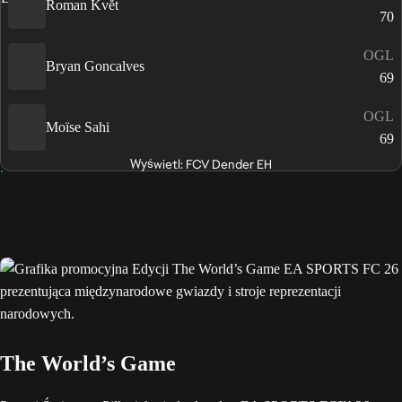
Roman Květ
70
OGL
Bryan Goncalves
69
OGL
Moïse Sahi
69
Wyświetl: FCV Dender EH
The World’s Game