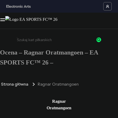
Ocena – Ragnar Oratmangoen – EA
Wpisz co najmniej 3 znaki lub cyfry.
SPORTS FC™ 26 –
Strona główna
Ragnar Oratmangoen
Ragnar
Oratmangoen