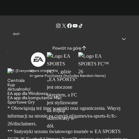
Język
Powrót na górę
Users Interact
In-game Purchases (Includes Random Items)
Centrala
Kup
Aktualności
EA app dla Windowsa
EA app dla komputerów Mac
Sportowe Gry
* Obowiązują też inne warunki oraz ograniczenia. Więcej
informacji na stronie ea.com/pl-pl/games/ea-sports-fc/fc-
26/disclaimers.
** Statystyki sezonu światowego tournée w EA SPORTS