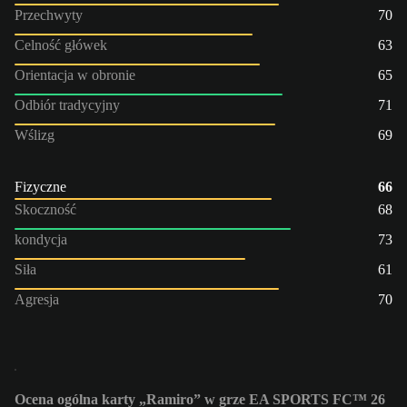
Przechwyty
70
Celność główek
63
Orientacja w obronie
65
Odbiór tradycyjny
71
Wślizg
69
Fizyczne
66
Skoczność
68
kondycja
73
Siła
61
Agresja
70
Ocena ogólna karty „Ramiro” w grze EA SPORTS FC™ 26