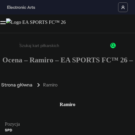
Ocena – Ramiro – EA SPORTS FC™ 26 –
Wpisz co najmniej 3 znaki lub cyfry.
Strona główna
Ramiro
Ramiro
Pozycja
ŚPD