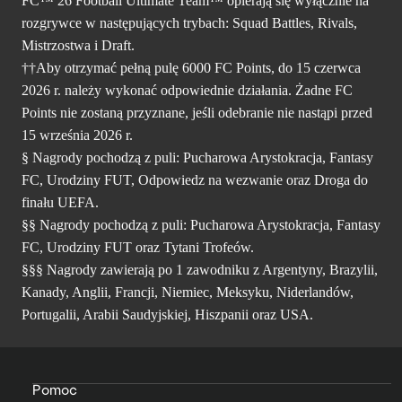
FC™ 26 Football Ultimate Team™ opierają się wyłącznie na
rozgrywce w następujących trybach: Squad Battles, Rivals,
Mistrzostwa i Draft.
††Aby otrzymać pełną pulę 6000 FC Points, do 15 czerwca
2026 r. należy wykonać odpowiednie działania. Żadne FC
Points nie zostaną przyznane, jeśli odebranie nie nastąpi przed
15 września 2026 r.
§ Nagrody pochodzą z puli: Pucharowa Arystokracja, Fantasy
FC, Urodziny FUT, Odpowiedz na wezwanie oraz Droga do
finału UEFA.
§§ Nagrody pochodzą z puli: Pucharowa Arystokracja, Fantasy
FC, Urodziny FUT oraz Tytani Trofeów.
§§§ Nagrody zawierają po 1 zawodniku z Argentyny, Brazylii,
Kanady, Anglii, Francji, Niemiec, Meksyku, Niderlandów,
Portugalii, Arabii Saudyjskiej, Hiszpanii oraz USA.
Pomoc