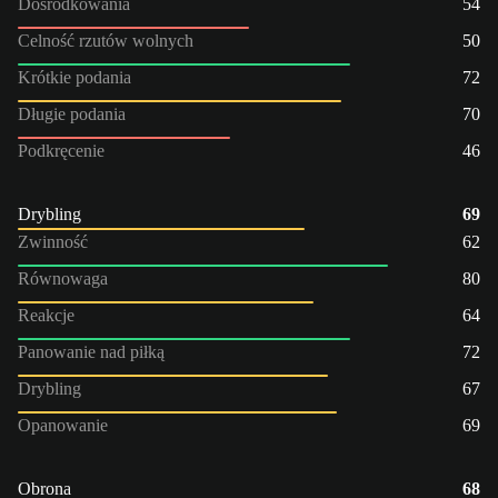
Dośrodkowania
54
Celność rzutów wolnych
50
Krótkie podania
72
Długie podania
70
Podkręcenie
46
Drybling
69
Zwinność
62
Równowaga
80
Reakcje
64
Panowanie nad piłką
72
Drybling
67
Opanowanie
69
Obrona
68