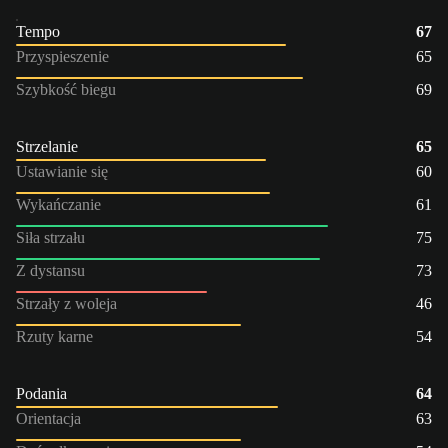
Tempo
67
Przyspieszenie
65
Szybkość biegu
69
Strzelanie
65
Ustawianie się
60
Wykańczanie
61
Siła strzału
75
Z dystansu
73
Strzały z woleja
46
Rzuty karne
54
Podania
64
Orientacja
63