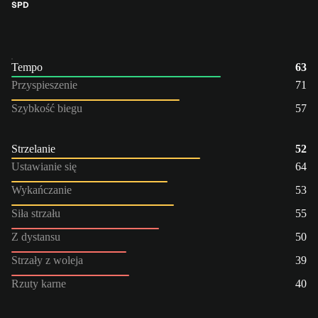
ŚPD
Tempo
63
Przyspieszenie
71
Szybkość biegu
57
Strzelanie
52
Ustawianie się
64
Wykańczanie
53
Siła strzału
55
Z dystansu
50
Strzały z woleja
39
Rzuty karne
40