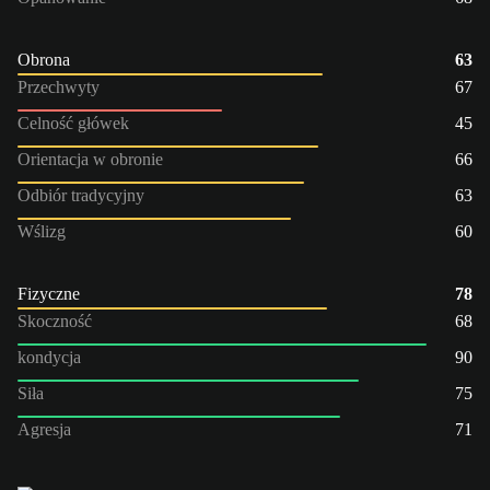
Obrona
63
Przechwyty
67
Celność główek
45
Orientacja w obronie
66
Odbiór tradycyjny
63
Wślizg
60
Fizyczne
78
Skoczność
68
kondycja
90
Siła
75
Agresja
71