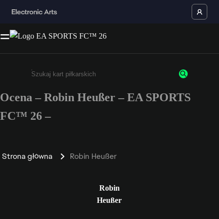
Ocena – Robin Heußer – EA SPORTS
Wpisz co najmniej 3 znaki lub cyfry.
FC™ 26 –
Strona główna
Robin Heußer
Robin
Heußer