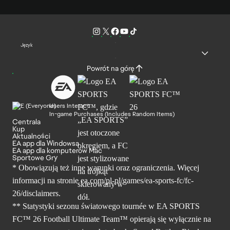
Język
Powrót na górę
Users Interact
In-game Purchases (Includes Random Items)
Centrala
Kup
Aktualności
EA app dla Windowsa
EA app dla komputerów Mac
Sportowe Gry
* Obowiązują też inne warunki oraz ograniczenia. Więcej
informacji na stronie ea.com/pl-pl/games/ea-sports-fc/fc-
26/disclaimers.
** Statystyki sezonu światowego tournée w EA SPORTS
FC™ 26 Football Ultimate Team™ opierają się wyłącznie na