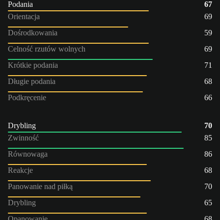
Podania
67
Orientacja
69
Dośrodkowania
59
Celność rzutów wolnych
69
Krótkie podania
71
Długie podania
68
Podkręcenie
66
Drybling
70
Zwinność
85
Równowaga
86
Reakcje
68
Panowanie nad piłką
70
Drybling
65
Opanowanie
68