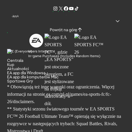
Język
Powrót na górę
Users Interact
In-game Purchases (Includes Random Items)
Centrala
Kup
Aktualności
EA app dla Windowsa
EA app dla komputerów Mac
Sportowe Gry
* Obowiązują też inne warunki oraz ograniczenia. Więcej
informacji na stronie ea.com/pl-pl/games/ea-sports-fc/fc-
26/disclaimers.
** Statystyki sezonu światowego tournée w EA SPORTS
FC™ 26 Football Ultimate Team™ opierają się wyłącznie na
rozgrywce w następujących trybach: Squad Battles, Rivals,
Mistrzostwa i Draft.