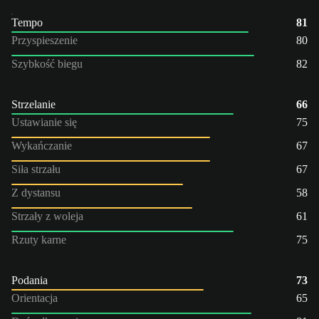
Tempo
81
Przyspieszenie
80
Szybkość biegu
82
Strzelanie
66
Ustawianie się
75
Wykańczanie
67
Siła strzału
67
Z dystansu
58
Strzały z woleja
61
Rzuty karne
75
Podania
73
Orientacja
65