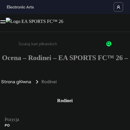
Ocena – Rodinei – EA SPORTS FC™ 26 –
Wpisz co najmniej 3 znaki lub cyfry.
Strona główna
Rodinei
Rodinei
Pozycja
PO