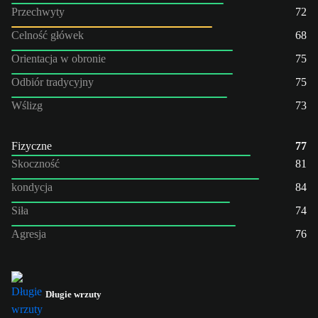
Przechwyty
72
Celność główek
68
Orientacja w obronie
75
Odbiór tradycyjny
75
Wślizg
73
Fizyczne
77
Skoczność
81
kondycja
84
Siła
74
Agresja
76
Długie wrzuty