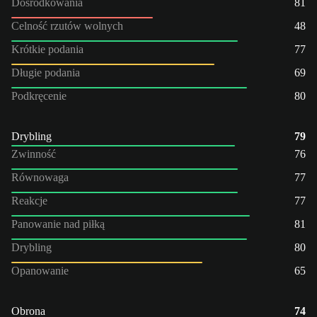
Dośrodkowania
81
Celność rzutów wolnych
48
Krótkie podania
77
Długie podania
69
Podkręcenie
80
Drybling
79
Zwinność
76
Równowaga
77
Reakcje
77
Panowanie nad piłką
81
Drybling
80
Opanowanie
65
Obrona
74