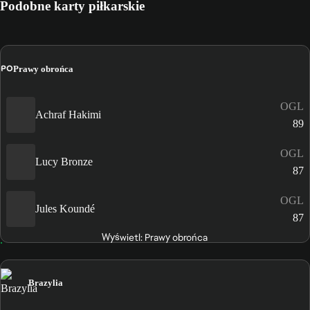
Podobne karty piłkarskie
PO
Prawy obrońca
OGL
Achraf Hakimi
89
OGL
Lucy Bronze
87
OGL
Jules Koundé
87
Wyświetl: Prawy obrońca
Brazylia