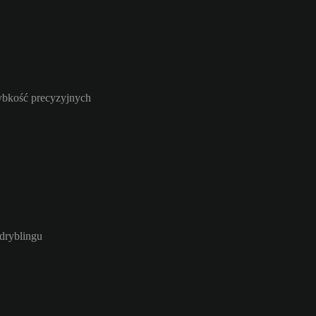
zybkość precyzyjnych
 dryblingu