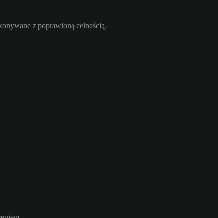
ykonywane z poprawioną celnością.
ceniem