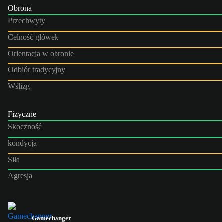
Obrona
Przechwyty
Celność główek
Orientacja w obronie
Odbiór tradycyjny
Wślizg
Fizyczne
Skoczność
kondycja
Siła
Agresja
Gamechanger