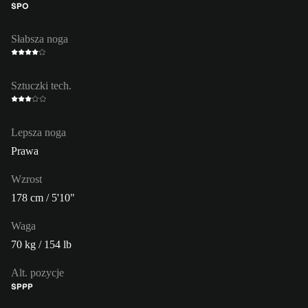
ŚPO
Słabsza noga
Sztuczki tech.
Lepsza noga
Prawa
Wzrost
178 cm / 5'10"
Waga
70 kg / 154 lb
Alt. pozycje
ŚP
PP