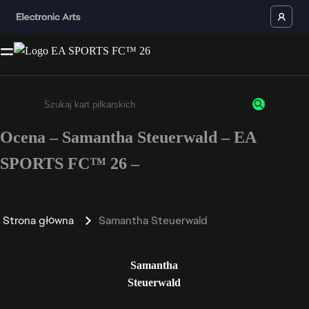
Ocena – Samantha Steuerwald – EA
Wpisz co najmniej 3 znaki lub cyfry.
SPORTS FC™ 26 –
Strona główna
Samantha Steuerwald
Samantha
Steuerwald