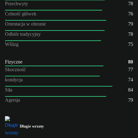
Przechwyty
78
Celność główek
76
Orientacja w obronie
79
Odbiór tradycyjny
78
Wślizg
75
Fizyczne
80
Skoczność
77
kondycja
74
Siła
84
Agresja
79
Długie wrzuty