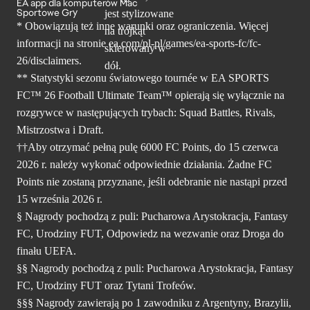
EA app dla komputerów Mac
Sportowe Gry
* Obowiązują też inne warunki oraz ograniczenia. Więcej
informacji na stronie ea.com/pl-pl/games/ea-sports-fc/fc-
26/disclaimers.
** Statystyki sezonu światowego tournée w EA SPORTS
FC™ 26 Football Ultimate Team™ opierają się wyłącznie na
rozgrywce w następujących trybach: Squad Battles, Rivals,
Mistrzostwa i Draft.
††Aby otrzymać pełną pulę 6000 FC Points, do 15 czerwca
2026 r. należy wykonać odpowiednie działania. Żadne FC
Points nie zostaną przyznane, jeśli odebranie nie nastąpi przed
15 września 2026 r.
§ Nagrody pochodzą z puli: Pucharowa Arystokracja, Fantasy
FC, Urodziny FUT, Odpowiedz na wezwanie oraz Droga do
finału UEFA.
§§ Nagrody pochodzą z puli: Pucharowa Arystokracja, Fantasy
FC, Urodziny FUT oraz Tytani Trofeów.
§§§ Nagrody zawierają po 1 zawodniku z Argentyny, Brazylii,