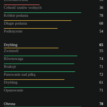
Celność rzutów wolnych
36
Krótkie podania
78
Długie podania
68
Podkręcenie
54
Drybling
65
Zwinność
55
Równowaga
74
Reakcje
71
Panowanie nad piłką
72
Drybling
61
Opanowanie
71
Obrona
78