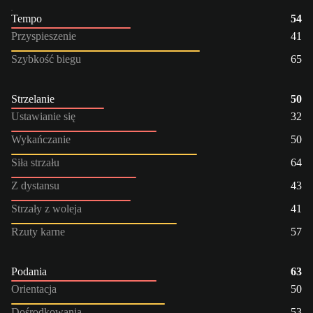
Tempo
54
Przyspieszenie
41
Szybkość biegu
65
Strzelanie
50
Ustawianie się
32
Wykańczanie
50
Siła strzału
64
Z dystansu
43
Strzały z woleja
41
Rzuty karne
57
Podania
63
Orientacja
50
Dośrodkowania
53