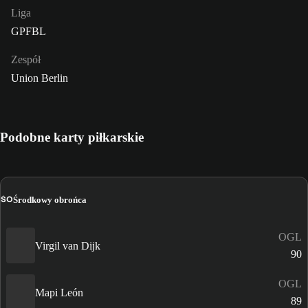
Liga
GPFBL
Zespół
Union Berlin
Podobne karty piłkarskie
ŚO
Środkowy obrońca
OGL
Virgil van Dijk
90
OGL
Mapi León
89