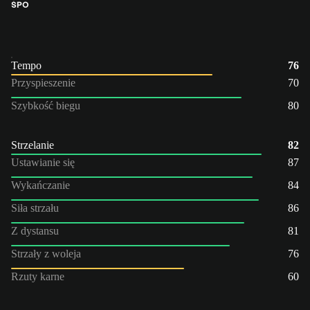
ŚPO
Tempo
76
Przyspieszenie
70
Szybkość biegu
80
Strzelanie
82
Ustawianie się
87
Wykańczanie
84
Siła strzału
86
Z dystansu
81
Strzały z woleja
76
Rzuty karne
60