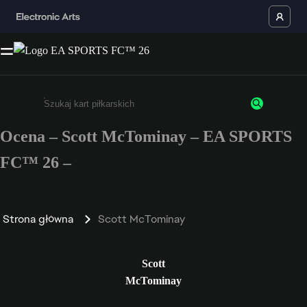
Ocena – Scott McTominay – EA SPORTS
Wpisz co najmniej 3 znaki lub cyfry.
FC™ 26 –
Strona główna
Scott McTominay
Scott
McTominay