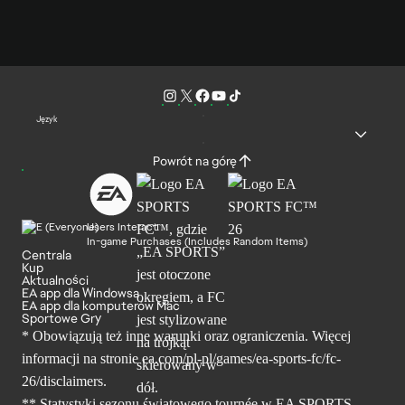
Język
Powrót na górę
Users Interact
In-game Purchases (Includes Random Items)
Centrala
Kup
Aktualności
EA app dla Windowsa
EA app dla komputerów Mac
Sportowe Gry
* Obowiązują też inne warunki oraz ograniczenia. Więcej
informacji na stronie ea.com/pl-pl/games/ea-sports-fc/fc-
26/disclaimers.
** Statystyki sezonu światowego tournée w EA SPORTS