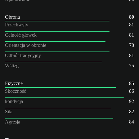
Obrona
80
Przechwyty
81
Celność główek
81
Orientacja w obronie
78
Odbiór tradycyjny
81
Wślizg
75
Fizyczne
85
Skoczność
86
kondycja
92
Siła
82
Agresja
84