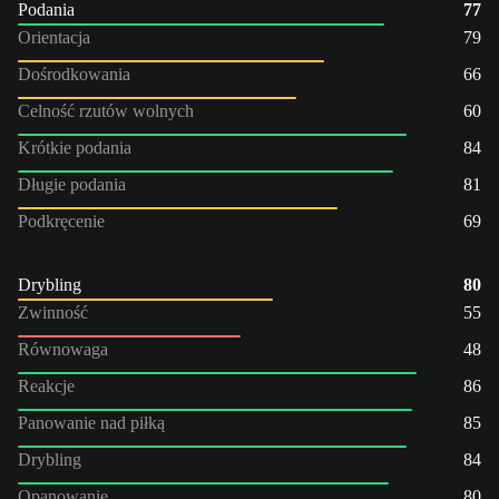
Podania
77
Orientacja
79
Dośrodkowania
66
Celność rzutów wolnych
60
Krótkie podania
84
Długie podania
81
Podkręcenie
69
Drybling
80
Zwinność
55
Równowaga
48
Reakcje
86
Panowanie nad piłką
85
Drybling
84
Opanowanie
80