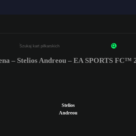
ena – Stelios Andreou – EA SPORTS FC™ 2
Wpisz co najmniej 3 znaki lub cyfry.
Stelios
Andreou