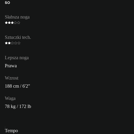
ŚO
Słabsza noga
Sztuczki tech.
Lepsza noga
Prawa
Wzrost
188 cm / 6'2"
Waga
78 kg / 172 lb
Tempo